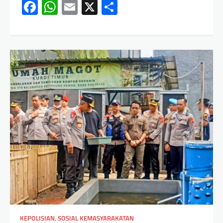
Facebook
WhatsApp
Email
X
Share
KEPOLISIAN
,
SOSIAL KEMASYARAKATAN