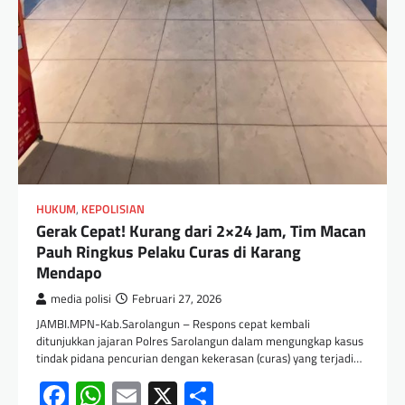
HUKUM
,
KEPOLISIAN
Gerak Cepat! Kurang dari 2×24 Jam, Tim Macan
Pauh Ringkus Pelaku Curas di Karang
Mendapo
media polisi
Februari 27, 2026
JAMBI.MPN-Kab.Sarolangun – Respons cepat kembali
ditunjukkan jajaran Polres Sarolangun dalam mengungkap kasus
tindak pidana pencurian dengan kekerasan (curas) yang terjadi…
Facebook
WhatsApp
Email
X
Share