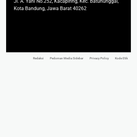
Jl. A. Yani No.252, Kacapiring, Kec. Batununggal,
Kota Bandung, Jawa Barat 40262
Redaksi
Pedoman Media Sidebar
Privacy Policy
Kode Etik