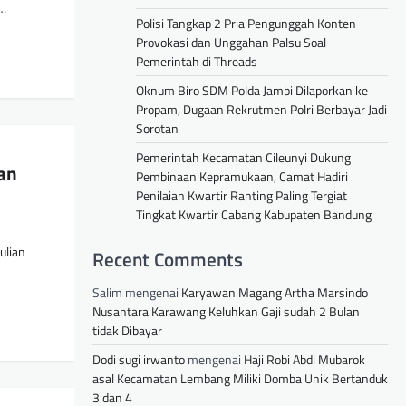
n…
Polisi Tangkap 2 Pria Pengunggah Konten
Provokasi dan Unggahan Palsu Soal
Pemerintah di Threads
Oknum Biro SDM Polda Jambi Dilaporkan ke
Propam, Dugaan Rekrutmen Polri Berbayar Jadi
Sorotan
Pemerintah Kecamatan Cileunyi Dukung
an
Pembinaan Kepramukaan, Camat Hadiri
Penilaian Kwartir Ranting Paling Tergiat
Tingkat Kwartir Cabang Kabupaten Bandung
ulian
Recent Comments
Salim
mengenai
Karyawan Magang Artha Marsindo
Nusantara Karawang Keluhkan Gaji sudah 2 Bulan
tidak Dibayar
Dodi sugi irwanto
mengenai
Haji Robi Abdi Mubarok
asal Kecamatan Lembang Miliki Domba Unik Bertanduk
3 dan 4