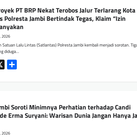
royek PT BRP Nekat Terobos Jalur Terlarang Kota
s Polresta Jambi Bertindak Tegas, Klaim “Izin
tanyakan
9, 2026
atuan Lalu Lintas (Satlantas) Polresta Jambi kembali menjadi sorotan. Tiga
ang diduga…
ok
tsApp
mail
X
Share
bi Soroti Minimnya Perhatian terhadap Candi
de Erma Suryani: Warisan Dunia Jangan Hanya Ja
9, 2026