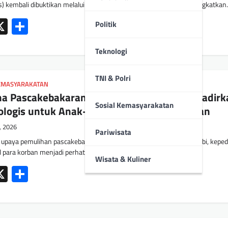
 kembali dibuktikan melalui pelaksanaan Kegiatan Rutin yang Ditingkatka
ok
tsApp
mail
X
Share
Politik
Teknologi
TNI & Polri
KEMASYARAKATAN
a Pascakebakaran, Biro SDM Polda Jambi Hadirk
Sosial Kemasyarakatan
ologis untuk Anak-anak dan Keluarga Korban
1, 2026
Pariwisata
 upaya pemulihan pascakebakaran yang melanda Asrama Polda Jambi, keped
l para korban menjadi perhatian…
Wisata & Kuliner
ok
tsApp
mail
X
Share