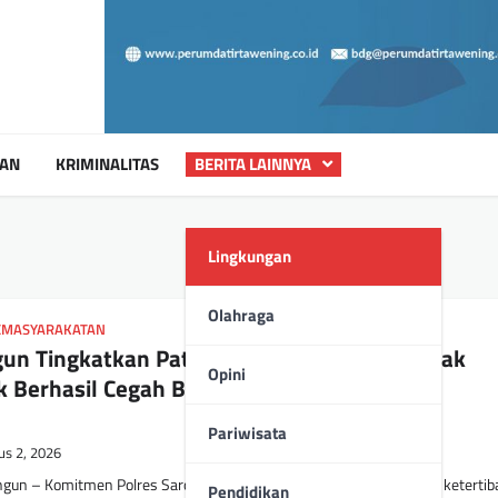
UAN
KRIMINALITAS
BERITA LAINNYA
Lingkungan
Olahraga
KEMASYARAKATAN
gun Tingkatkan Patroli Malam, KRYD Serentak
Opini
 Berhasil Cegah Balap Liar dan Gangguan
Pariwisata
us 2, 2026
gun – Komitmen Polres Sarolangun dalam menjaga keamanan dan ketertib
Pendidikan