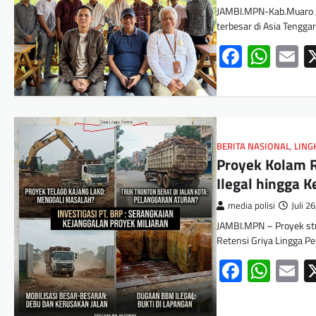
JAMBI.MPN-Kab.Muaro Ja
terbesar di Asia Tengga
Facebo
Wha
E
BERITA NASIONAL
,
LIN
Proyek Kolam R
Ilegal hingga K
media polisi
Juli 2
JAMBI.MPN – Proyek str
Retensi Griya Lingga Pe
Facebo
Wha
E