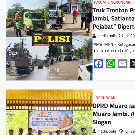
HUKUM
,
LINGKUNGAN
Truk Tronton P
Jambi, Satlanta
Pejabat” Diper
media polisi
Juli 2
JAMBI.MPN – Ketegasan S
truk tronton roda 10 y
Facebo
Wha
E
LINGKUNGAN
DPRD Muaro Jam
Muaro Jambi, A
Slogan
media polisi
Juli 2