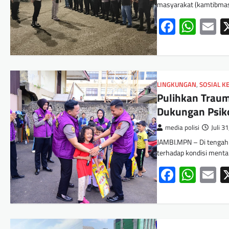
masyarakat (kamtibmas)
Facebo
Wha
E
LINGKUNGAN
,
SOSIAL 
Pulihkan Traum
Dukungan Psik
media polisi
Juli 3
JAMBI.MPN – Di tengah
terhadap kondisi menta
Facebo
Wha
E