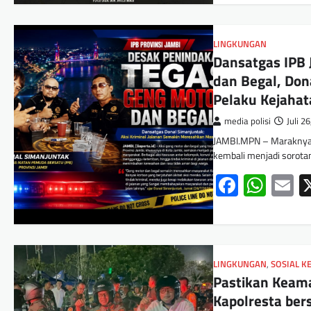
LINGKUNGAN
Dansatgas IPB 
dan Begal, Don
Pelaku Kejahat
media polisi
Juli 2
JAMBI.MPN – Maraknya ak
kembali menjadi sorota
Facebo
Wha
E
LINGKUNGAN
,
SOSIAL 
Pastikan Keam
Kapolresta ber