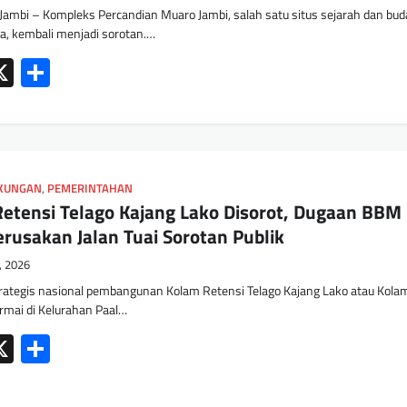
mbi – Kompleks Percandian Muaro Jambi, salah satu situs sejarah dan bu
ra, kembali menjadi sorotan.…
ok
tsApp
mail
X
Share
GKUNGAN
,
PEMERINTAHAN
etensi Telago Kajang Lako Disorot, Dugaan BBM
erusakan Jalan Tuai Sorotan Publik
6, 2026
ategis nasional pembangunan Kolam Retensi Telago Kajang Lako atau Kola
rmai di Kelurahan Paal…
ok
tsApp
mail
X
Share