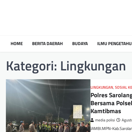
HOME
BERITA DAERAH
BUDAYA
ILMU PENGETAH
Kategori:
Lingkungan
LINGKUNGAN
,
SOSIAL 
Polres Sarolan
Bersama Polsek
Kamtibmas
media polisi
Agust
JAMBI.MPN-Kab.Sarolan