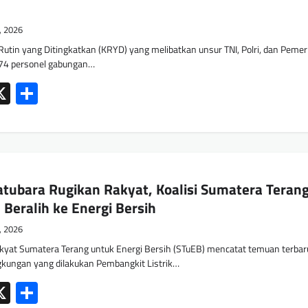
6, 2026
utin yang Ditingkatkan (KRYD) yang melibatkan unsur TNI, Polri, dan Pemer
374 personel gabungan…
ok
tsApp
mail
X
Share
tubara Rugikan Rakyat, Koalisi Sumatera Teran
 Beralih ke Energi Bersih
1, 2026
kyat Sumatera Terang untuk Energi Bersih (STuEB) mencatat temuan terbar
gkungan yang dilakukan Pembangkit Listrik…
ok
tsApp
mail
X
Share