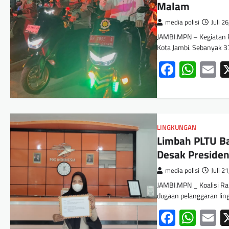
Malam
media polisi
Juli 2
JAMBI.MPN – Kegiatan R
Kota Jambi. Sebanyak 
Facebo
Wha
E
LINGKUNGAN
Limbah PLTU Ba
Desak Presiden
media polisi
Juli 2
JAMBI.MPN _ Koalisi Ra
dugaan pelanggaran lin
Facebo
Wha
E