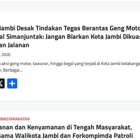
Jambi Desak Tindakan Tegas Berantas Geng Mot
al Simanjuntak: Jangan Biarkan Kota Jambi Dikua
an Jalanan
6, 2026
si geng motor, tawuran, hingga begal yang terjadi di Kota Jambi belakanga
n. Berbagai…
ok
tsApp
mail
X
Share
KEMASYARAKATAN
anan dan Kenyamanan di Tengah Masyarakat,
sama Walikota Jambi dan Forkompimda Patroli