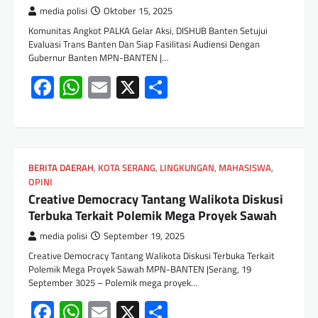
media polisi
Oktober 15, 2025
Komunitas Angkot PALKA Gelar Aksi, DISHUB Banten Setujui
Evaluasi Trans Banten Dan Siap Fasilitasi Audiensi Dengan
Gubernur Banten MPN-BANTEN |…
Facebook
WhatsApp
Email
X
Share
BERITA DAERAH
,
KOTA SERANG
,
LINGKUNGAN
,
MAHASISWA
,
OPINI
Creative Democracy Tantang Walikota Diskusi
Terbuka Terkait Polemik Mega Proyek Sawah
media polisi
September 19, 2025
Creative Democracy Tantang Walikota Diskusi Terbuka Terkait
Polemik Mega Proyek Sawah MPN-BANTEN |Serang, 19
September 3025 – Polemik mega proyek…
Facebook
WhatsApp
Email
X
Share