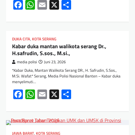
Facebook
WhatsApp
Email
X
Share
DUKA CITA
,
KOTA SERANG
Kabar duka mantan walikota serang Dr.,
H.safrudin, S.sos., M.si.,
media polisi
Juni 23, 2026
*Kabar Duka, Mantan Walikota Serang DR., H. Safrudin, S.Sos.,
M.Si. Wafat* Serang, Media Polisi Nasional Banten – Kabar duka
menyelimuti…
Facebook
WhatsApp
Email
X
Share
JAWA BARAT
,
KOTA SERANG