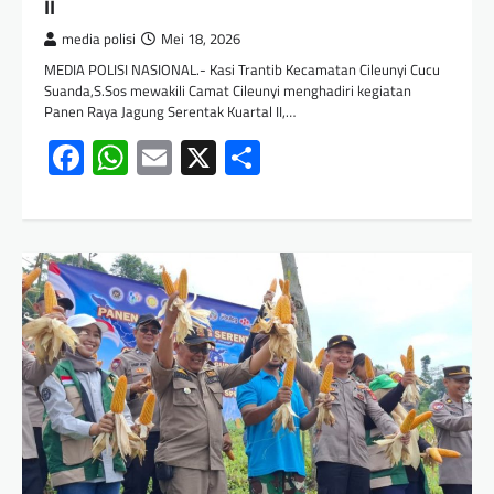
II
media polisi
Mei 18, 2026
MEDIA POLISI NASIONAL.- Kasi Trantib Kecamatan Cileunyi Cucu
Suanda,S.Sos mewakili Camat Cileunyi menghadiri kegiatan
Panen Raya Jagung Serentak Kuartal II,…
Facebook
WhatsApp
Email
X
Share