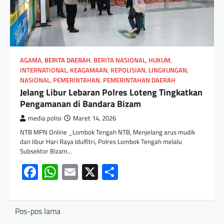
AGAMA
,
BERITA DAERAH
,
BERITA NASIONAL
,
HUKUM
,
INTERNATIONAL
,
KEAGAMAAN
,
KEPOLISIAN
,
LINGKUNGAN
,
NASIONAL
,
PEMERINTAHAN
,
PEMERINTAHAN DAERAH
‎Jelang Libur Lebaran ‎Polres Loteng Tingkatkan
Pengamanan di Bandara Bizam
media polisi
Maret 14, 2026
NTB MPN Online _Lombok Tengah NTB, Menjelang arus mudik
dan libur Hari Raya Idulfitri, Polres Lombok Tengah melalu
Subsektor Bizam…
Facebook
WhatsApp
Email
X
Share
Pos-pos lama