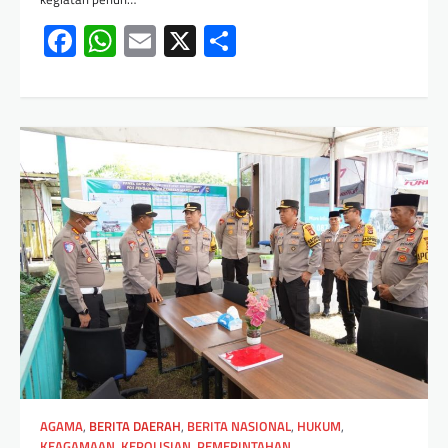
Facebook
WhatsApp
Email
X
Share
AGAMA
,
BERITA DAERAH
,
BERITA NASIONAL
,
HUKUM
,
KEAGAMAAN
,
KEPOLISIAN
,
PEMERINTAHAN
,