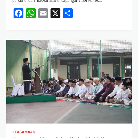
personel dan masyarakat di Lapangan Apel Polres…
Facebook
WhatsApp
Email
X
Share
KEAGAMAAN