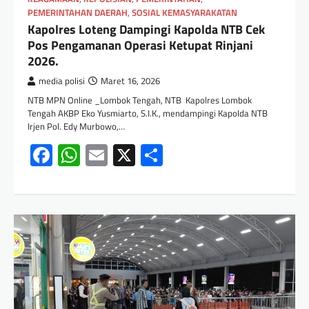
PEMERINTAHAN DAERAH
,
SOSIAL KEMASYARAKATAN
‎Kapolres Loteng Dampingi Kapolda NTB Cek
Pos Pengamanan Operasi Ketupat Rinjani
2026. ‎
media polisi
Maret 16, 2026
NTB MPN Online _Lombok Tengah, NTB Kapolres Lombok
Tengah AKBP Eko Yusmiarto, S.I.K., mendampingi Kapolda NTB
Irjen Pol. Edy Murbowo,…
Facebook
WhatsApp
Email
X
Share