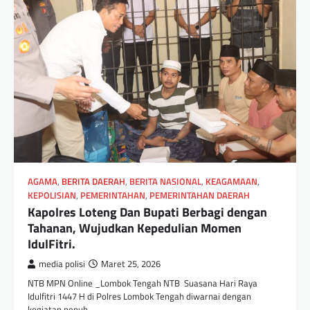
AGAMA
,
BERITA DAERAH
,
BERITA NASIONAL
,
KEAGAMAAN
,
KEPOLISIAN
,
PEMERINTAHAN
,
PEMERINTAHAN DAERAH
Kapolres Loteng Dan Bupati Berbagi dengan
Tahanan, Wujudkan Kepedulian Momen
IdulFitri.
media polisi
Maret 25, 2026
NTB MPN Online _Lombok Tengah NTB Suasana Hari Raya
Idulfitri 1447 H di Polres Lombok Tengah diwarnai dengan
kegiatan penuh…