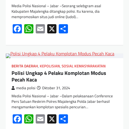
Media Polisi Nasional – Jabar –Seorang selebgram asal
Kabupaten Majalengka ditangkap polisi. Itu karena, dia
mempromosikan situs judi online (Judol)…
Facebook
WhatsApp
Email
X
Share
BERITA DAERAH
,
KEPOLISIAN
,
SOSIAL KEMASYARAKATAN
Polisi Ungkap 4 Pelaku Komplotan Modus
Pecah Kaca
media polisi
Oktober 31, 2024
Media Polisi Nasional – Jabar –Dalam pelaksanaan Conference
Pers Satuan Reskrim Polres Majalengka Polda Jabar berhasil
mengamankan komplotan spesialis pencurian…
Facebook
WhatsApp
Email
X
Share