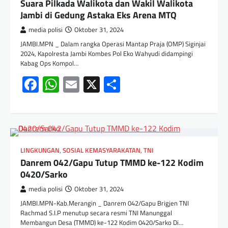
Suara Pilkada Walikota dan Wakil Walikota
Jambi di Gedung Astaka Eks Arena MTQ
media polisi
Oktober 31, 2024
JAMBI.MPN _ Dalam rangka Operasi Mantap Praja (OMP) Siginjai
2024, Kapolresta Jambi Kombes Pol Eko Wahyudi didampingi
Kabag Ops Kompol…
Facebook
WhatsApp
Email
X
Share
LINGKUNGAN
,
SOSIAL KEMASYARAKATAN
,
TNI
Danrem 042/Gapu Tutup TMMD ke-122 Kodim
0420/Sarko
media polisi
Oktober 31, 2024
JAMBI.MPN-Kab.Merangin _ Danrem 042/Gapu Brigjen TNI
Rachmad S.I.P menutup secara resmi TNI Manunggal
Membangun Desa (TMMD) ke-122 Kodim 0420/Sarko Di…