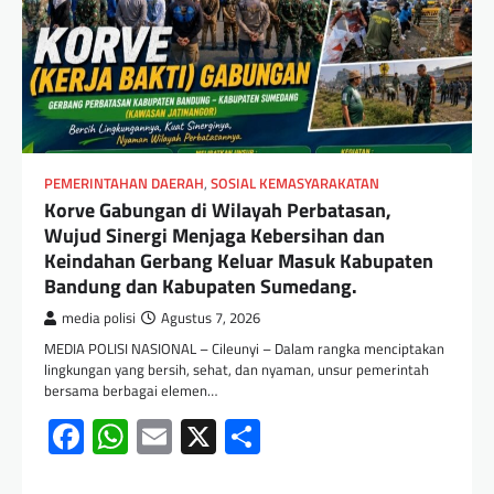
PEMERINTAHAN DAERAH
,
SOSIAL KEMASYARAKATAN
Korve Gabungan di Wilayah Perbatasan,
Wujud Sinergi Menjaga Kebersihan dan
Keindahan Gerbang Keluar Masuk Kabupaten
Bandung dan Kabupaten Sumedang.
media polisi
Agustus 7, 2026
MEDIA POLISI NASIONAL – Cileunyi – Dalam rangka menciptakan
lingkungan yang bersih, sehat, dan nyaman, unsur pemerintah
bersama berbagai elemen…
Facebook
WhatsApp
Email
X
Share