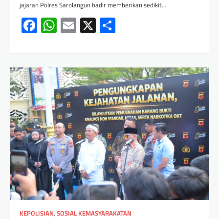
jajaran Polres Sarolangun hadir memberikan sedikit…
Facebook
WhatsApp
Email
X
Share
KEPOLISIAN
,
SOSIAL KEMASYARAKATAN