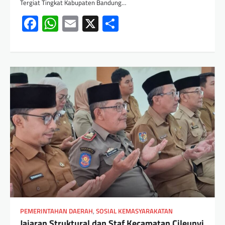
Tergiat Tingkat Kabupaten Bandung…
Facebook
WhatsApp
Email
X
Share
PEMERINTAHAN DAERAH
,
SOSIAL KEMASYARAKATAN
Jajaran Struktural dan Staf Kecamatan Cileunyi