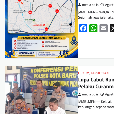
media polisi
Agust
JAMBI.MPN – Warga Kota
Sejumlah ruas jalan ak
Facebo
Wha
E
HUKUM
,
KEPOLISIAN
Lupa Cabut Kun
Pelaku Curanmo
media polisi
Agust
JAMBI.MPN — Kelalaian
kehilangan sepeda moto