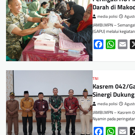
Darah di Mako
media polisi
Agust
JAMBI.MPN – Semangat 
(GAPU) melalui kegiata
Facebo
Wha
E
TNI
Kasrem 042/Gap
Sinergi Dukun
media polisi
Agust
JAMBI.MPN – Kasrem 04
Nyamin pada peringata
Facebo
Wha
E