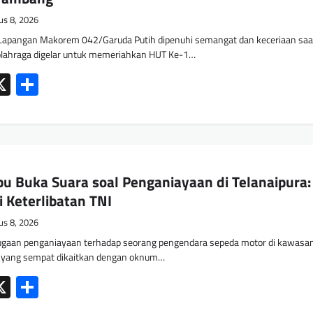
us 8, 2026
apangan Makorem 042/Garuda Putih dipenuhi semangat dan keceriaan saa
olahraga digelar untuk memeriahkan HUT Ke-1…
ok
tsApp
mail
X
Share
 Buka Suara soal Penganiayaan di Telanaipura:
i Keterlibatan TNI
us 8, 2026
aan penganiayaan terhadap seorang pengendara sepeda motor di kawasa
i, yang sempat dikaitkan dengan oknum…
ok
tsApp
mail
X
Share