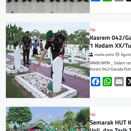
TNI
Kasrem 042/Ga
1 Kodam XX/Tu
media polisi
Agust
JAMBI.MPN _ Dalam ran
Korem 042/Garuda Puti
Facebo
Wha
E
TNI
Semarak HUT K
Voli, dan Tari