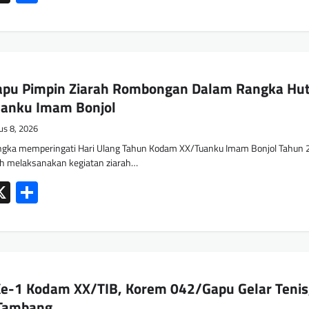
pu Pimpin Ziarah Rombongan Dalam Rangka Hut
anku Imam Bonjol
us 8, 2026
gka memperingati Hari Ulang Tahun Kodam XX/Tuanku Imam Bonjol Tahun 
h melaksanakan kegiatan ziarah…
ok
tsApp
mail
X
Share
e-1 Kodam XX/TIB, Korem 042/Gapu Gelar Tenis
k Tambang