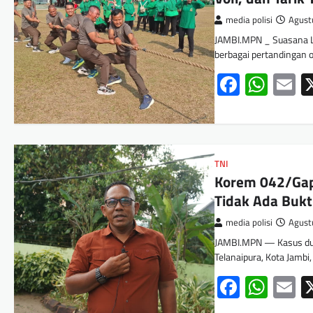
media polisi
Agust
JAMBI.MPN _ Suasana L
berbagai pertandingan 
Facebo
Wha
E
TNI
Korem 042/Gapu
Tidak Ada Bukt
media polisi
Agust
JAMBI.MPN — Kasus dug
Telanaipura, Kota Jamb
Facebo
Wha
E