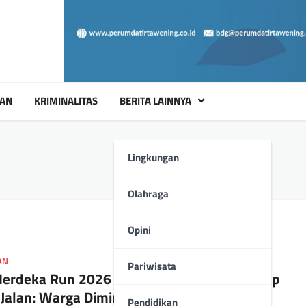
UAN
KRIMINALITAS
BERITA LAINNYA
Lingkungan
Olahraga
Opini
AN
Pariwisata
Merdeka Run 2026 Digelar, Polda Jambi Tutup
alan: Warga Diminta Pilih Jalur Alternatif
Pendidikan