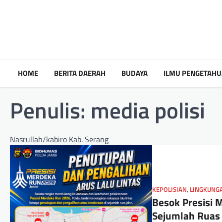
HOME
BERITA DAERAH
BUDAYA
ILMU PENGETAH
Penulis:
media polisi
Nasrullah/kabiro Kab. Serang
KEPOLISIAN
,
LINGKUNG
Besok Presisi 
Sejumlah Ruas J