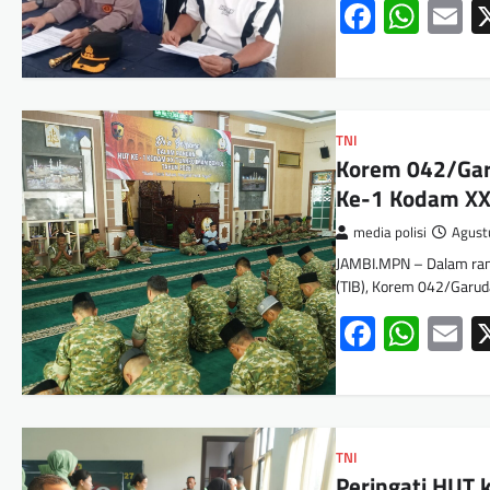
Facebo
Wha
E
TNI
Korem 042/Gar
Ke-1 Kodam XX
media polisi
Agust
JAMBI.MPN – Dalam ran
(TIB), Korem 042/Garud
Facebo
Wha
E
TNI
Peringati HUT