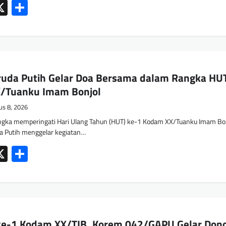
ok
tsApp
mail
X
Share
uda Putih Gelar Doa Bersama dalam Rangka HU
/Tuanku Imam Bonjol
us 8, 2026
gka memperingati Hari Ulang Tahun (HUT) ke-1 Kodam XX/Tuanku Imam Bo
a Putih menggelar kegiatan…
ok
tsApp
mail
X
Share
 ke-1 Kodam XX/TIB, Korem 042/GAPU Gelar Don