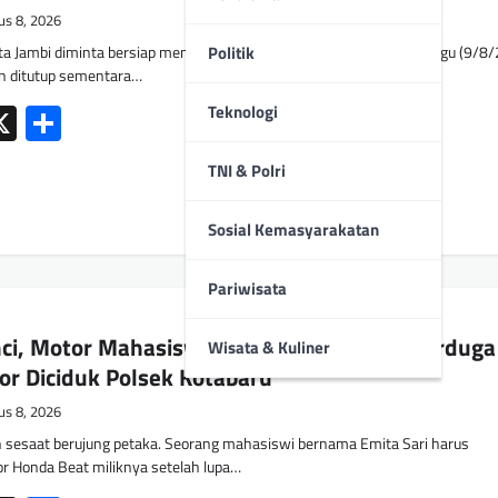
us 8, 2026
 Jambi diminta bersiap menghadapi rekayasa lalu lintas pada Minggu (9/8/
Politik
an ditutup sementara…
ok
tsApp
mail
X
Share
Teknologi
TNI & Polri
Sosial Kemasyarakatan
Pariwisata
ci, Motor Mahasiswi Dibawa Kabur! Tiga Terduga
Wisata & Kuliner
r Diciduk Polsek Kotabaru
us 8, 2026
 sesaat berujung petaka. Seorang mahasiswi bernama Emita Sari harus
r Honda Beat miliknya setelah lupa…