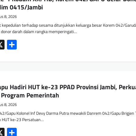
dim 0415/Jambi
us 8, 2026
kepedulian terhadap sesama ditunjukkan keluarga besar Korem 042/Garud
n donor darah dalam rangka memperingati…
ok
tsApp
mail
X
Share
u Hadiri HUT ke-23 PPAD Provinsi Jambi, Perku
g Program Pemerintah
us 8, 2026
2/Gapu Kolonel Inf Devy Darma Putra mewakili Danrem 042/Gapu Brigjen 
n HUT ke-23 Persatuan…
ok
tsApp
mail
X
Share