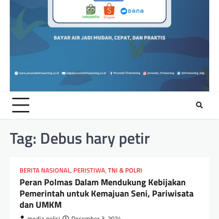
Tag:
Debus hary petir
BERITA NASIONAL
,
PERISTIWA
,
TNI & POLRI
Peran Polmas Dalam Mendukung Kebijakan
Pemerintah untuk Kemajuan Seni, Pariwisata
dan UMKM
media polisi
Desember 3, 2024