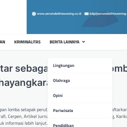
UAN
KRIMINALITAS
BERITA LAINNYA
Lingkungan
ftar sebagai Partisipan Lom
Bhayangkara Ke-78
Olahraga
Opini
tisipan lomba setapak perubahan Hari Bhayangkara Ke-78. Daftarka
Pariwisata
rafi, Cerpen, Artikel Jurnalistik, Video Edukasi, Mendongeng, Karik
k informasi lebih lanjut.***
Pendidikan