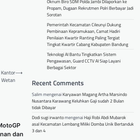
Oknum Biro SDM Polda Jambi Dilaporkan ke
Propam, Dugaan Rekrutmen Polri Berbayar Jadi
Sorotan
Pemerintah Kecamatan Cileunyi Dukung
Pembinaan Kepramukaan, Camat Hadiri
Penilaian Kwartir Ranting Paling Tergiat
Tingkat Kwartir Cabang Kabupaten Bandung
Teknologi AI Bantu Tingkatkan Sistem
Pengawasan, Guard CCTV AI Siap Layani
Berbagai Sektor
 Kantor
⟶
i Wetan
Recent Comments
Salim
mengenai
Karyawan Magang Artha Marsindo
Nusantara Karawang Keluhkan Gaji sudah 2 Bulan
tidak Dibayar
Dodi sugi irwanto
mengenai
Haji Robi Abdi Mubarok
asal Kecamatan Lembang Miliki Domba Unik Bertanduk
MotoGP
3 dan 4
anan dan