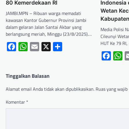
80 Kemerdekaan RI
Indonesia 
Wetan Kec
JAMBI.MPN – Ribuan warga memadati
Kabupaten
kawasan Kantor Gubernur Provinsi Jambi
dalam gelaran Jalan Santai Akbar yang
Media Polisi N
berlangsung meriah, Minggu (23/8/2025).…
Cileunyi Weta
Facebook
WhatsApp
Email
X
Share
HUT Ke 79 RI,
Fac
W
Tinggalkan Balasan
Alamat email Anda tidak akan dipublikasikan.
Ruas yang wajib 
Komentar
*