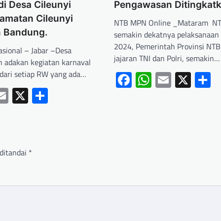
di Desa Cileunyi
Pengawasan Ditingkat
amatan Cileunyi
NTB MPN Online _Mataram NT
 Bandung.
semakin dekatnya pelaksanaan
2024, Pemerintah Provinsi NT
asional – Jabar –Desa
jajaran TNI dan Polri, semakin…
n adakan kegiatan karnaval
 dari setiap RW yang ada…
Facebook
WhatsApp
Email
X
S
ebook
hatsApp
Email
X
Share
ditandai
*