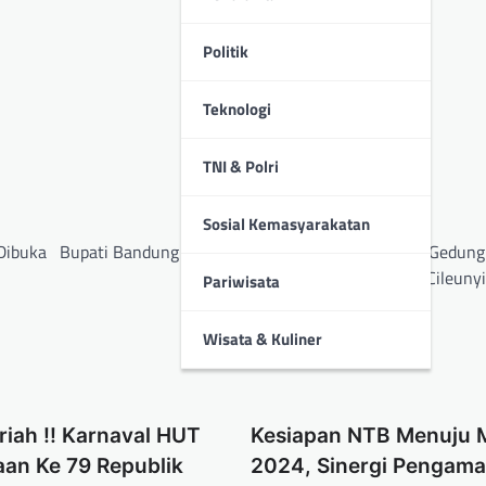
Politik
Teknologi
TNI & Polri
Sosial Kemasyarakatan
Dibuka
Bupati Bandung Gunting pita Resmikan Renovasi Gedung
Desa Cileuny
Pariwisata
Wisata & Kuliner
iah !! Karnaval HUT
Kesiapan NTB Menuju 
an Ke 79 Republik
2024, Sinergi Pengam