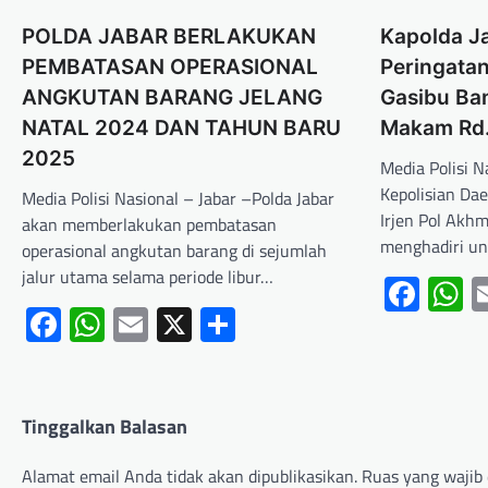
POLDA JABAR BERLAKUKAN
Kapolda Ja
PEMBATASAN OPERASIONAL
Peringatan
ANGKUTAN BARANG JELANG
Gasibu Ba
NATAL 2024 DAN TAHUN BARU
Makam Rd.
2025
Media Polisi N
Kepolisian Dae
Media Polisi Nasional – Jabar –Polda Jabar
Irjen Pol Akhm
akan memberlakukan pembatasan
menghadiri u
operasional angkutan barang di sejumlah
jalur utama selama periode libur…
Fac
W
Facebook
WhatsApp
Email
X
Share
Tinggalkan Balasan
Alamat email Anda tidak akan dipublikasikan.
Ruas yang wajib 