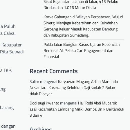
Sikat Kejahatan Jalanan di Jabar, 413 Pelaku
Diciduk dan 1.016 Motor Disita
Korve Gabungan di Wilayah Perbatasan, Wujud
Sinergi Menjaga Kebersihan dan Keindahan
ua Puluh
Gerbang Keluar Masuk Kabupaten Bandung
 Calya..
dan Kabupaten Sumedang.
Polda Jabar Bongkar Kasus Ujaran Kebencian
an Kabupaten
Berbasis AI, Pelaku Cari Engagement dan
 Rita Suwadi
Finansial
Recent Comments
2 TKP,
Salim
mengenai
Karyawan Magang Artha Marsindo
Nusantara Karawang Keluhkan Gaji sudah 2 Bulan
ang
tidak Dibayar
Dodi sugi irwanto
mengenai
Haji Robi Abdi Mubarok
-barang
asal Kecamatan Lembang Miliki Domba Unik Bertanduk
3 dan 4
 dengan
Archives