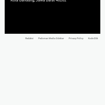
Kota Bandung, Jawa Barat 40262
Redaksi
Pedoman Media Sidebar
Privacy Policy
Kode Etik