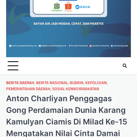
BERITA DAERAH
,
BERITA NASIONAL
,
BUDAYA
,
KEPOLISIAN
,
PEMERINTAHAN DAERAH
,
SOSIAL KEMASYARAKATAN
Anton Charliyan Penggagas
Gong Perdamaian Dunia Karang
Kamulyan Ciamis Di Milad Ke-15
Mengatakan Nilai Cinta Damai