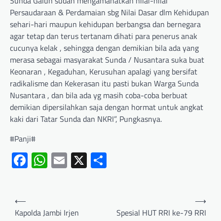
Sunda Galuh sudah mengamanatkan nilai-nilai
Persaudaraan & Perdamaian sbg Nilai Dasar dlm Kehidupan
sehari-hari maupun kehidupan berbangsa dan bernegara
agar tetap dan terus tertanam dihati para penerus anak
cucunya kelak , sehingga dengan demikian bila ada yang
merasa sebagai masyarakat Sunda / Nusantara suka buat
Keonaran , Kegaduhan, Kerusuhan apalagi yang bersifat
radikalisme dan Kekerasan itu pasti bukan Warga Sunda
Nusantara , dan bila ada yg masih coba-coba berbuat
demikian dipersilahkan saja dengan hormat untuk angkat
kaki dari Tatar Sunda dan NKRI”, Pungkasnya.
#Panji#
Facebook
WhatsApp
Email
X
Share
⟵
⟶
Kapolda Jambi Irjen
Spesial HUT RRI ke-79 RRI