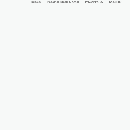
Redaksi
Pedoman Media Sidebar
Privacy Policy
Kode Etik