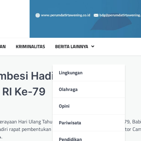
UAN
KRIMINALITAS
BERITA LAINNYA
Lingkungan
mbesi Hadiri Rapat
 RI Ke-79
Olahraga
Opini
yaan Hari Ulang Tahun Republik Indonesia (HUT RI) ke-79, Bab
Pariwisata
iri rapat pembentukan panitia yang diadakan di Aula Kantor Ca
.
Pendidikan