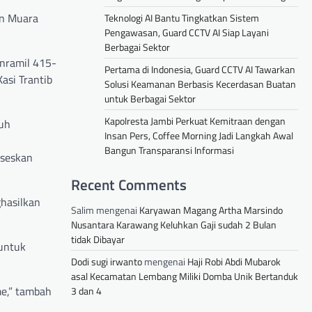
an Muara
Teknologi AI Bantu Tingkatkan Sistem
Pengawasan, Guard CCTV AI Siap Layani
Berbagai Sektor
anramil 415-
Pertama di Indonesia, Guard CCTV AI Tawarkan
asi Trantib
Solusi Keamanan Berbasis Kecerdasan Buatan
untuk Berbagai Sektor
Kapolresta Jambi Perkuat Kemitraan dengan
ruh
Insan Pers, Coffee Morning Jadi Langkah Awal
Bangun Transparansi Informasi
kseskan
Recent Comments
ghasilkan
Salim
mengenai
Karyawan Magang Artha Marsindo
Nusantara Karawang Keluhkan Gaji sudah 2 Bulan
tidak Dibayar
 untuk
Dodi sugi irwanto
mengenai
Haji Robi Abdi Mubarok
asal Kecamatan Lembang Miliki Domba Unik Bertanduk
me,” tambah
3 dan 4