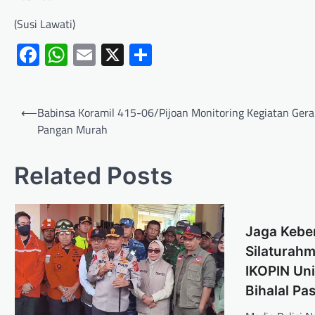
(Susi Lawati)
Facebook
WhatsApp
Email
X
Share
⟵
Babinsa Koramil 415-06/Pijoan Monitoring Kegiatan Ger
Pangan Murah
Related Posts
Jaga Kebe
Silaturahm
IKOPIN Uni
Bihalal Pas