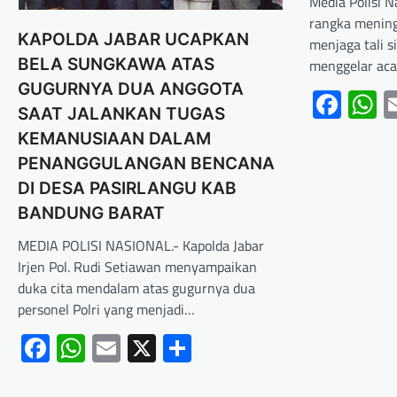
Media Polisi N
rangka menin
KAPOLDA JABAR UCAPKAN
menjaga tali s
BELA SUNGKAWA ATAS
menggelar aca
GUGURNYA DUA ANGGOTA
Fac
W
SAAT JALANKAN TUGAS
KEMANUSIAAN DALAM
PENANGGULANGAN BENCANA
DI DESA PASIRLANGU KAB
BANDUNG BARAT
MEDIA POLISI NASIONAL.- Kapolda Jabar
Irjen Pol. Rudi Setiawan menyampaikan
duka cita mendalam atas gugurnya dua
personel Polri yang menjadi…
Facebook
WhatsApp
Email
X
Share