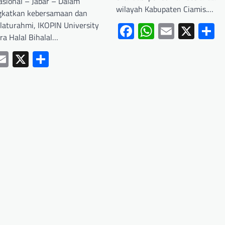
asional – Jabar – Dalam
wilayah Kabupaten Ciamis.…
gkatkan kebersamaan dan
ilaturahmi, IKOPIN University
Facebook
WhatsApp
Email
X
S
ra Halal Bihalal…
ebook
hatsApp
Email
X
Share