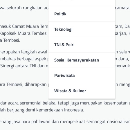
wa seluruh rangkaian acara perayaan HUT RI di tingkat Kecamat
Politik
 termasuk Camat Muara Tembesi Bapak Edi Purwanto, SP, Sekcam, D
Teknologi
apolsek Muara Tembesi yang diwakili oleh Aipda Didik Suparjan, K
a Tembesi.
TNI & Polri
merupakan langkah awal yang krusial dalam mempersiapkan selu
mbahas berbagai aspek persiapan, mulai dari penggalangan dana,
Sosial Kemasyarakatan
 “Sinergi antara TNI dan masyarakat sangat penting untuk menyu
Pariwisata
a Tembesi, diharapkan persiapan dapat berjalan lancar dan men
Wisata & Kuliner
dar acara seremonial belaka, tetapi juga merupakan kesempatan
lah berjuang demi kemerdekaan Indonesia.
genang jasa para pahlawan dan memperkuat semangat nasionalis