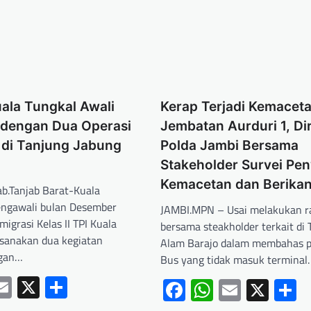
uala Tungkal Awali
Kerap Terjadi Kemaceta
dengan Dua Operasi
Jembatan Aurduri 1, Di
di Tanjung Jabung
Polda Jambi Bersama
Stakeholder Survei Pe
Kemacetan dan Berikan
b.Tanjab Barat-Kuala
ngawali bulan Desember
JAMBI.MPN – Usai melakukan r
migrasi Kelas II TPI Kuala
bersama steakholder terkait di 
sanakan dua kegiatan
Alam Barajo dalam membahas p
ngan…
Bus yang tidak masuk terminal
ebook
hatsApp
Email
X
Share
Facebook
WhatsApp
Email
X
S