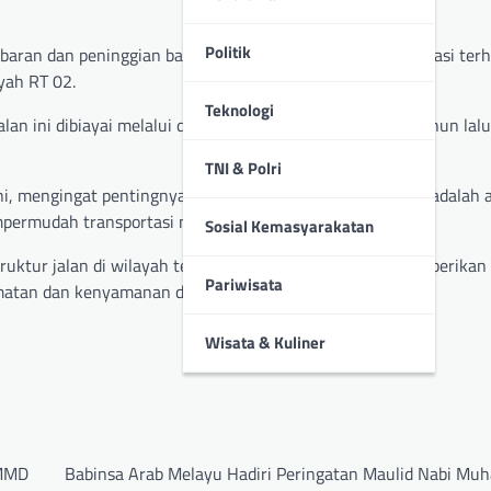
Politik
aran dan peninggian badan jalan, sebagai langkah antisipasi ter
yah RT 02.
Teknologi
lan ini dibiayai melalui dana bantuan dari Musrenbang tahun lalu
TNI & Polri
, mengingat pentingnya akses jalan bagi warga. Jalan ini adalah
empermudah transportasi menuju rumah-rumah, ujarnya.
Sosial Kemasyarakatan
truktur jalan di wilayah tersebut dapat semakin baik, memberika
Pariwisata
matan dan kenyamanan dalam beraktivitas.
Wisata & Kuliner
TMMD
Babinsa Arab Melayu Hadiri Peringatan Maulid Nabi M