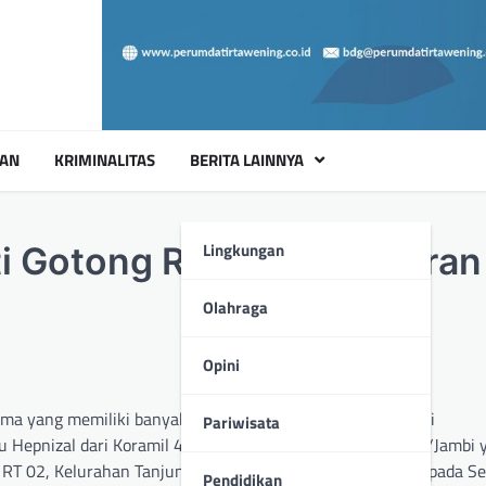
UAN
KRIMINALITAS
BERITA LAINNYA
Lingkungan
ti Gotong Royong Pelebaran
Olahraga
Opini
ma yang memiliki banyak manfaat bagi masyarakat. Hal ini
Pariwisata
tu Hepnizal dari Koramil 415-08/Danau Teluk, Kodim 0415/Jambi 
 RT 02, Kelurahan Tanjung Pasir, Kecamatan Danau Teluk, pada Se
Pendidikan