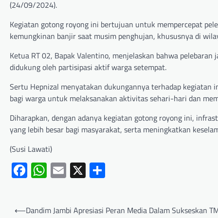
(24/09/2024).
Kegiatan gotong royong ini bertujuan untuk mempercepat peleb
kemungkinan banjir saat musim penghujan, khususnya di wila
Ketua RT 02, Bapak Valentino, menjelaskan bahwa pelebaran ja
didukung oleh partisipasi aktif warga setempat.
Sertu Hepnizal menyatakan dukungannya terhadap kegiatan ini
bagi warga untuk melaksanakan aktivitas sehari-hari dan m
Diharapkan, dengan adanya kegiatan gotong royong ini, infras
yang lebih besar bagi masyarakat, serta meningkatkan kesela
(Susi Lawati)
Facebook
WhatsApp
Email
X
Share
⟵
Dandim Jambi Apresiasi Peran Media Dalam Sukseskan 