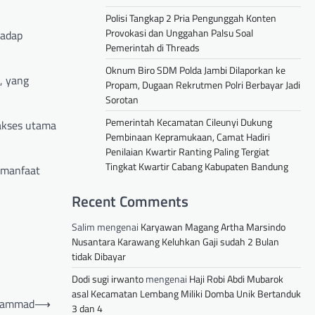
Polisi Tangkap 2 Pria Pengunggah Konten
Provokasi dan Unggahan Palsu Soal
hadap
Pemerintah di Threads
Oknum Biro SDM Polda Jambi Dilaporkan ke
, yang
Propam, Dugaan Rekrutmen Polri Berbayar Jadi
Sorotan
Pemerintah Kecamatan Cileunyi Dukung
 akses utama
Pembinaan Kepramukaan, Camat Hadiri
Penilaian Kwartir Ranting Paling Tergiat
Tingkat Kwartir Cabang Kabupaten Bandung
n manfaat
Recent Comments
Salim
mengenai
Karyawan Magang Artha Marsindo
Nusantara Karawang Keluhkan Gaji sudah 2 Bulan
tidak Dibayar
Dodi sugi irwanto
mengenai
Haji Robi Abdi Mubarok
asal Kecamatan Lembang Miliki Domba Unik Bertanduk
uhammad
⟶
3 dan 4