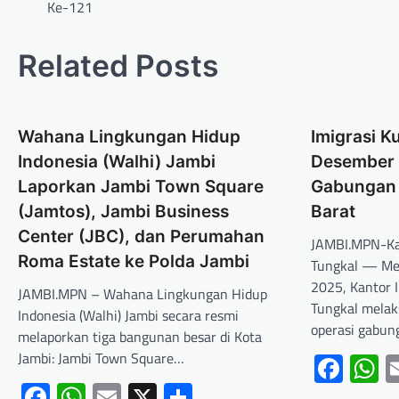
Ke-121
Related Posts
Wahana Lingkungan Hidup
Imigrasi K
Indonesia (Walhi) Jambi
Desember 
Laporkan Jambi Town Square
Gabungan 
(Jamtos), Jambi Business
Barat
Center (JBC), dan Perumahan
JAMBI.MPN-Ka
Roma Estate ke Polda Jambi
Tungkal — Me
2025, Kantor I
JAMBI.MPN – Wahana Lingkungan Hidup
Tungkal melak
Indonesia (Walhi) Jambi secara resmi
operasi gabu
melaporkan tiga bangunan besar di Kota
Jambi: Jambi Town Square…
Fac
W
Facebook
WhatsApp
Email
X
Share