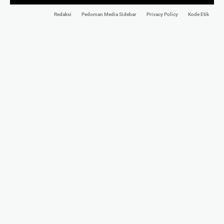
Redaksi
Pedoman Media Sidebar
Privacy Policy
Kode Etik