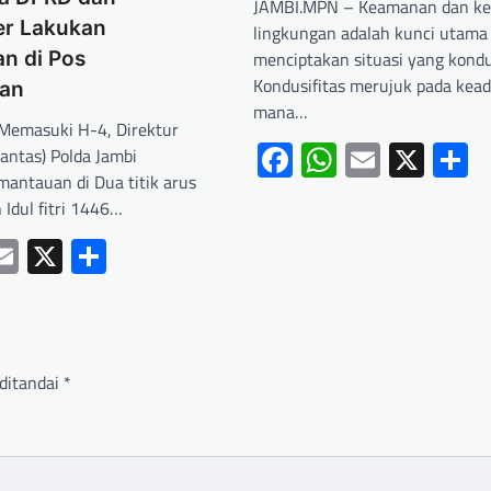
JAMBI.MPN – Keamanan dan k
er Lakukan
lingkungan adalah kunci utama
n di Pos
menciptakan situasi yang kondus
Kondusifitas merujuk pada kead
an
mana…
Memasuki H-4, Direktur
Facebook
WhatsApp
Email
X
S
rlantas) Polda Jambi
antauan di Dua titik arus
Idul fitri 1446…
ebook
hatsApp
Email
X
Share
ditandai
*