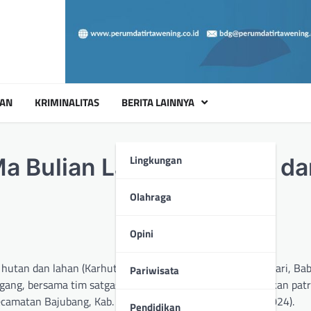
UAN
KRIMINALITAS
BERITA LAINNYA
Lingkungan
a Bulian Lakukan Patroli d
Olahraga
Opini
tan dan lahan (Karhutla) di wilayah Kabupaten Batanghari, Bab
Pariwisata
ang, bersama tim satgas dari Pos 48 PT. Reki, melaksanakan patr
Kecamatan Bajubang, Kab. Batanghari, pada Rabu (11/09/2024).
Pendidikan