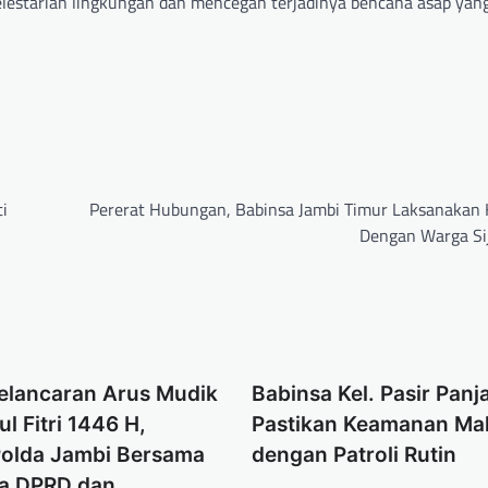
lestarian lingkungan dan mencegah terjadinya bencana asap yan
i
Pererat Hubungan, Babinsa Jambi Timur Laksanakan
Dengan Warga Si
Kelancaran Arus Mudik
Babinsa Kel. Pasir Panj
l Fitri 1446 H,
Pastikan Keamanan Ma
 Polda Jambi Bersama
dengan Patroli Rutin
ua DPRD dan