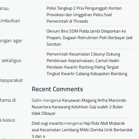
arau.
Polisi Tangkap 2 Pria Pengunggah Konten
Provokasi dan Unggahan Palsu Soal
timbulkan
Pemerintah di Threads
Oknum Biro SDM Polda Jambi Dilaporkan ke
Propam, Dugaan Rekrutmen Polri Berbayar Jadi
kungan agar
Sorotan
Pemerintah Kecamatan Cileunyi Dukung
 sekaligus
Pembinaan Kepramukaan, Camat Hadiri
Penilaian Kwartir Ranting Paling Tergiat
Tingkat Kwartir Cabang Kabupaten Bandung
 masyarakat
Recent Comments
utama di
Salim
mengenai
Karyawan Magang Artha Marsindo
Nusantara Karawang Keluhkan Gaji sudah 2 Bulan
tidak Dibayar
a kasus
Dodi sugi irwanto
mengenai
Haji Robi Abdi Mubarok
asal Kecamatan Lembang Miliki Domba Unik Bertanduk
3 dan 4