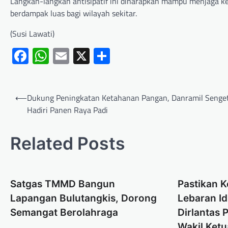
Langkah-langkah antisipatif ini diharapkan mampu menjaga ke
berdampak luas bagi wilayah sekitar.
(Susi Lawati)
Facebook
WhatsApp
Email
X
Share
⟵
Dukung Peningkatan Ketahanan Pangan, Danramil Senget
Hadiri Panen Raya Padi
Related Posts
Satgas TMMD Bangun
Pastikan 
Lapangan Bulutangkis, Dorong
Lebaran Idu
Semangat Berolahraga
Dirlantas
Wakil Ket