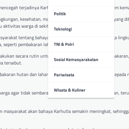
 mencegah terjadinya Karhutla yang kerap terjadi pada musim kem
Politik
lingkungan, kesehatan, maupun ekonomi masyarakat. Asap yang di
ktivitas warga di sekitar lokasi kebakaran.
Teknologi
 masyarakat tentang bahaya Karhutla dan pentingnya menjaga ling
a, seperti pembakaran lahan.
TNI & Polri
dilakukan secara rutin untuk memantau kawasan rawan kebakaran,
Sosial Kemasyarakatan
a tersebut.
i kebakaran hutan dan lahan serta memberikan pemahaman kepada
Pariwisata
Wisata & Kuliner
n warga agar tidak sembarangan melakukan pembakaran lahan, ter
aran masyarakat akan bahaya Karhutla semakin meningkat, sehingg