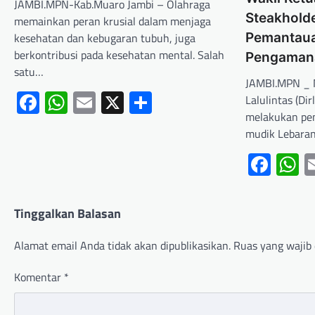
JAMBI.MPN-Kab.Muaro Jambi – Olahraga
Steakhold
memainkan peran krusial dalam menjaga
kesehatan dan kebugaran tubuh, juga
Pemantaua
berkontribusi pada kesehatan mental. Salah
Pengaman
satu…
JAMBI.MPN _ 
Facebook
WhatsApp
Email
X
Share
Lalulintas (Di
melakukan pem
mudik Lebaran 
Fac
W
Tinggalkan Balasan
Alamat email Anda tidak akan dipublikasikan.
Ruas yang wajib 
Komentar
*