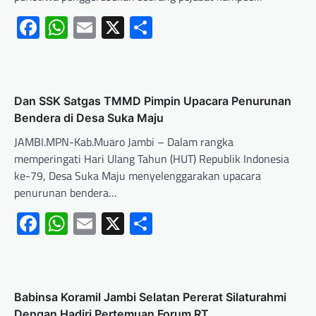
Facebook
WhatsApp
Email
X
Share
Dan SSK Satgas TMMD Pimpin Upacara Penurunan
Bendera di Desa Suka Maju
JAMBI.MPN-Kab.Muaro Jambi – Dalam rangka
memperingati Hari Ulang Tahun (HUT) Republik Indonesia
ke-79, Desa Suka Maju menyelenggarakan upacara
penurunan bendera…
Facebook
WhatsApp
Email
X
Share
Babinsa Koramil Jambi Selatan Pererat Silaturahmi
Dengan Hadiri Pertemuan Forum RT