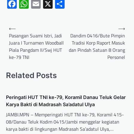
Facebook
WhatsApp
Email
X
Share
⟵
⟶
Pasangan Suami Istri, Jadi
Dandim 0416/Bute Pimpin
Juara I Turnamen Woodball
Tradisi Korp Raport Masuk
Piala Pangdam II/Swj HUT
dan Pindah Satuan 8 Orang
ke-79 TNI
Personel
Related Posts
Peringati HUT TNI ke-79, Koramil Danau Teluk Gelar
Karya Bakti di Madrasah Sa’adatul Ulya
JAMBI.MPN – Memperingati HUT TNI ke-79, Koramil 415-
08/Danau Teluk Kodim 0415/Jambi menggelar kegiatan
karya bakti di lingkungan Madrasah Sa’adatul Ulya,…