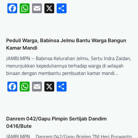
Facebook
WhatsApp
Email
X
Share
Peduli Warga, Babinsa Jelmu Bantu Warga Bangun
Kamar Mandi
JAMBI.MPN – Babinsa Kelurahan Jelmu, Sertu Indra Zaidan,
menunjukkan kepeduliannya terhadap warga di wilayah
binaan dengan membantu pembuatan kamar mandi…
Facebook
WhatsApp
Email
X
Share
Danrem 042/Gapu Pimpin Sertijab Dandim
0416/Bute
JAMBI.MPN _ Danrem 042/Gapu Brigjen TNI Heri Purwanto