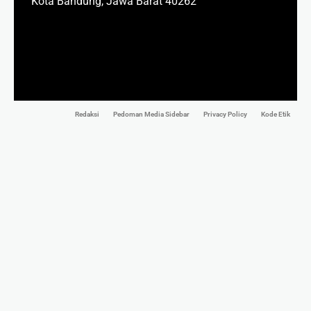
Kota Bandung, Jawa Barat 40262
Redaksi
Pedoman Media Sidebar
Privacy Policy
Kode Etik