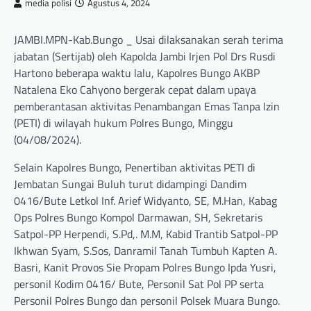
media polisi
Agustus 4, 2024
JAMBI.MPN-Kab.Bungo _ Usai dilaksanakan serah terima
jabatan (Sertijab) oleh Kapolda Jambi Irjen Pol Drs Rusdi
Hartono beberapa waktu lalu, Kapolres Bungo AKBP
Natalena Eko Cahyono bergerak cepat dalam upaya
pemberantasan aktivitas Penambangan Emas Tanpa Izin
(PETI) di wilayah hukum Polres Bungo, Minggu
(04/08/2024).
Selain Kapolres Bungo, Penertiban aktivitas PETI di
Jembatan Sungai Buluh turut didampingi Dandim
0416/Bute Letkol Inf. Arief Widyanto, SE, M.Han, Kabag
Ops Polres Bungo Kompol Darmawan, SH, Sekretaris
Satpol-PP Herpendi, S.Pd,. M.M, Kabid Trantib Satpol-PP
Ikhwan Syam, S.Sos, Danramil Tanah Tumbuh Kapten A.
Basri, Kanit Provos Sie Propam Polres Bungo Ipda Yusri,
personil Kodim 0416/ Bute, Personil Sat Pol PP serta
Personil Polres Bungo dan personil Polsek Muara Bungo.