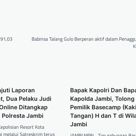
 91,03
Babinsa Talang Gulo Berperan aktif dalam Penagg
K
juti Laporan
Bapak Kapolri Dan Bap
t, Dua Pelaku Judi
Kapolda Jambi, Tolong
Online Ditangkap
Pemilik Basecamp (Kak
 Polresta Jambi
Tangan) H dan T di Wil
Jambi
polisian Resort Kota
bi melalui Satreskrim terus
JAMBI.MPN _Tim gabungan Bare