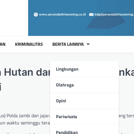
UAN
KRIMINALITAS
BERITA LAINNYA
Lingkungan
 Hutan dan Lahan Diamank
i
Olahraga
Opini
us) Polda Jambi dan jajaran, telah mengamankan empat orang ter
Pariwisata
un waktu seminggu terakhir.
Pendidikan