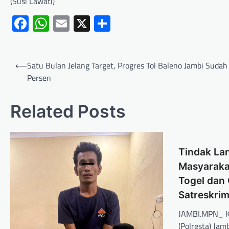
(Susi Lawati)
Facebook
WhatsApp
Email
X
Share
⟵
Satu Bulan Jelang Target, Progres Tol Baleno Jambi Sudah
Persen
Related Posts
Tindak Lan
Masyaraka
Togel dan 
Satreskrim
JAMBI.MPN_ Ke
(Polresta) Jam