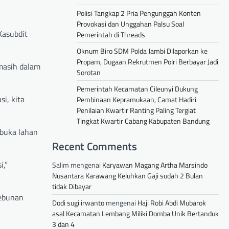
Polisi Tangkap 2 Pria Pengunggah Konten
Provokasi dan Unggahan Palsu Soal
Kasubdit
Pemerintah di Threads
Oknum Biro SDM Polda Jambi Dilaporkan ke
Propam, Dugaan Rekrutmen Polri Berbayar Jadi
masih dalam
Sorotan
Pemerintah Kecamatan Cileunyi Dukung
i, kita
Pembinaan Kepramukaan, Camat Hadiri
Penilaian Kwartir Ranting Paling Tergiat
Tingkat Kwartir Cabang Kabupaten Bandung
mbuka lahan
Recent Comments
i,”
Salim
mengenai
Karyawan Magang Artha Marsindo
Nusantara Karawang Keluhkan Gaji sudah 2 Bulan
tidak Dibayar
kebunan
Dodi sugi irwanto
mengenai
Haji Robi Abdi Mubarok
asal Kecamatan Lembang Miliki Domba Unik Bertanduk
3 dan 4