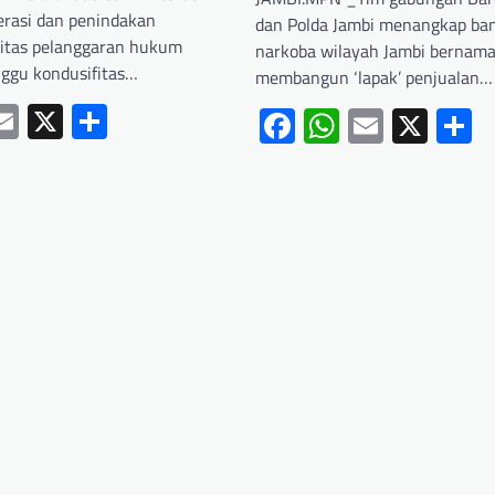
rasi dan penindakan
dan Polda Jambi menangkap ban
vitas pelanggaran hukum
narkoba wilayah Jambi bernama
ggu kondusifitas…
membangun ‘lapak’ penjualan…
ebook
hatsApp
Email
X
Share
Facebook
WhatsApp
Email
X
S