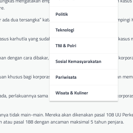
mungkas mengatakan empat tersangka ini diamankan dalam kasus
re.
Politik
ur ada dua tersangka” katanya pada Rabu 31 Juli 2024 didampingi 
Teknologi
kasus karhutla yang sudah masuk tahap penyidikan dan 27 kasus 
TNI & Polri
 dengan cara dibakar, baik itu perorangan ataupun bagi korporas
Sosial Kemasyarakatan
kuan khusus bagi korporasi atau pelaku usaha yang ketahuan me
Pariwisata
Wisata & Kuliner
da, perlakuannya sama baik itu kepada individu ataupun korporas
nya tidak main-main. Mereka akan dikenakan pasal 108 UU Per
n atau pasal 188 dengan ancaman maksimal 5 tahun penjara.