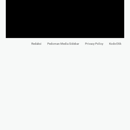
Redaksi
Pedoman Media Sidebar
Privacy Policy
Kode Etik