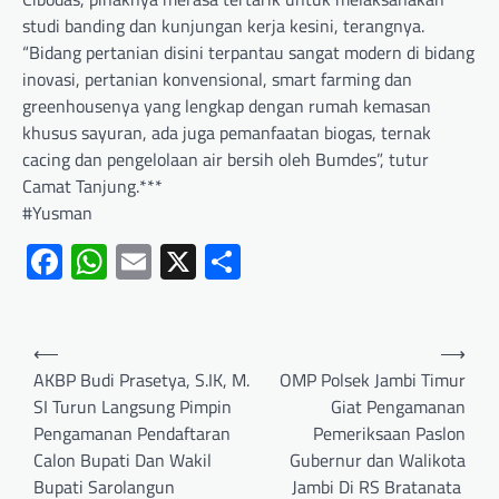
studi banding dan kunjungan kerja kesini, terangnya.
“Bidang pertanian disini terpantau sangat modern di bidang
inovasi, pertanian konvensional, smart farming dan
greenhousenya yang lengkap dengan rumah kemasan
khusus sayuran, ada juga pemanfaatan biogas, ternak
cacing dan pengelolaan air bersih oleh Bumdes”, tutur
Camat Tanjung.***
#Yusman
Facebook
WhatsApp
Email
X
Share
⟵
⟶
AKBP Budi Prasetya, S.IK, M.
OMP Polsek Jambi Timur
SI Turun Langsung Pimpin
Giat Pengamanan
Pengamanan Pendaftaran
Pemeriksaan Paslon
Calon Bupati Dan Wakil
Gubernur dan Walikota
Bupati Sarolangun
Jambi Di RS Bratanata