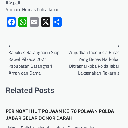
#Aspa#
Sumber Humas Polda Jabar
Facebook
WhatsApp
Email
X
Share
⟵
⟶
Kapolres Batanghari : Siap
Wujudkan Indonesia Emas
Kawal Pilkada 2024
Yang Bebas Narkoba,
Kabupaten Batanghari
Ditresnarkoba Polda Jabar
Aman dan Damai
Laksanakan Rakernis
Related Posts
PERINGATI HUT POLWAN KE-76 POLWAN POLDA
JABAR GELAR DONOR DARAH
Media Polisi Nasional – Jabar -Dalam rangka