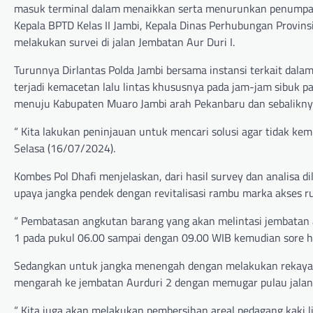
masuk terminal dalam menaikkan serta menurunkan penumpang,
Kepala BPTD Kelas II Jambi, Kepala Dinas Perhubungan Provins
melakukan survei di jalan Jembatan Aur Duri I.
Turunnya Dirlantas Polda Jambi bersama instansi terkait dala
terjadi kemacetan lalu lintas khususnya pada jam-jam sibuk pa
menuju Kabupaten Muaro Jambi arah Pekanbaru dan sebalikny
“ Kita lakukan peninjauan untuk mencari solusi agar tidak kem
Selasa (16/07/2024).
Kombes Pol Dhafi menjelaskan, dari hasil survey dan analisa 
upaya jangka pendek dengan revitalisasi rambu marka akses r
“ Pembatasan angkutan barang yang akan melintasi jembatan al
1 pada pukul 06.00 sampai dengan 09.00 WIB kemudian sore ha
Sedangkan untuk jangka menengah dengan melakukan rekayasa
mengarah ke jembatan Aurduri 2 dengan memugar pulau jalan
“ Kita juga akan melakukan pembersihan areal pedagang kaki l