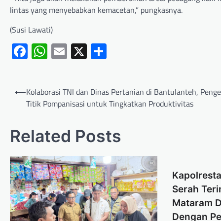
lintas yang menyebabkan kemacetan,” pungkasnya.
(Susi Lawati)
Facebook
WhatsApp
Email
X
Share
⟵
Kolaborasi TNI dan Dinas Pertanian di Bantulanteh, Peng
Titik Pompanisasi untuk Tingkatkan Produktivitas
Related Posts
Kapolrest
Serah Ter
Mataram D
Dengan P