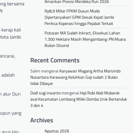
Amankan Presisi Merdeka Run 2026
sung bersama
JN
Rp8,9 Miliar FPKM Dusun Mudo
Dipertanyakan! GPM Desak Kejati Jambi
Periksa Koperasi hingga Pejabat Terkait
 kerap kali
Putusan MA Sudah Inkract, Eksekusi Lahan
 Kota Jambi
1.300 Hektare Masih Mengambang: PN Muara
Bulian Disorot
ancarai,
Recent Comments
Salim
mengenai
Karyawan Magang Artha Marsindo
a adalah
Nusantara Karawang Keluhkan Gaji sudah 2 Bulan
tidak Dibayar
Dodi sugi irwanto
mengenai
Haji Robi Abdi Mubarok
 alur Duri
asal Kecamatan Lembang Miliki Domba Unik Bertanduk
3 dan 4
aupun yang
Archives
Agustus 2026
 arus lalu