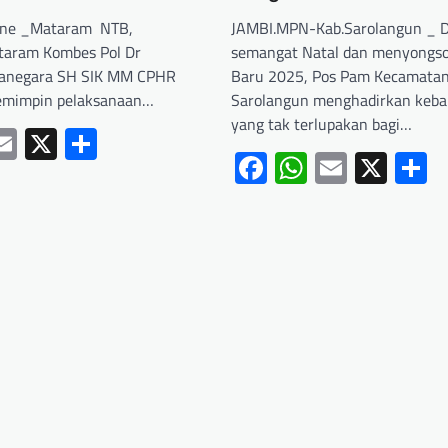
ine _Mataram NTB,
JAMBI.MPN-Kab.Sarolangun _ 
taram Kombes Pol Dr
semangat Natal dan menyongs
rganegara SH SIK MM CPHR
Baru 2025, Pos Pam Kecamata
mimpin pelaksanaan…
Sarolangun menghadirkan keba
yang tak terlupakan bagi…
ebook
hatsApp
Email
X
Share
Facebook
WhatsApp
Email
X
S