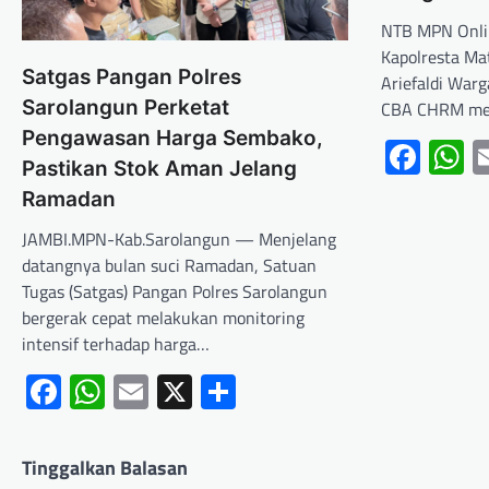
NTB MPN Onl
Kapolresta Ma
Satgas Pangan Polres
Ariefaldi Wa
Sarolangun Perketat
CBA CHRM me
Pengawasan Harga Sembako,
Fac
W
Pastikan Stok Aman Jelang
Ramadan
JAMBI.MPN-Kab.Sarolangun — Menjelang
datangnya bulan suci Ramadan, Satuan
Tugas (Satgas) Pangan Polres Sarolangun
bergerak cepat melakukan monitoring
intensif terhadap harga…
Facebook
WhatsApp
Email
X
Share
Tinggalkan Balasan