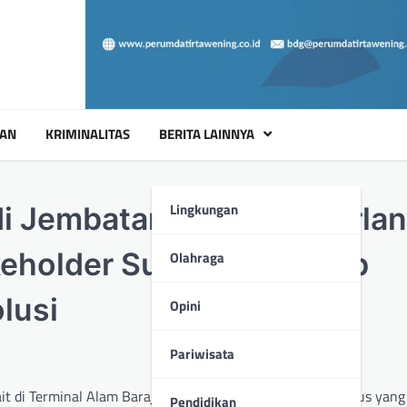
UAN
KRIMINALITAS
BERITA LAINNYA
Lingkungan
i Jembatan Aurduri 1, Dirla
eholder Survei Penyebab
Olahraga
lusi
Opini
Pariwisata
it di Terminal Alam Barajo dalam membahas penertiban Bus yang 
Pendidikan