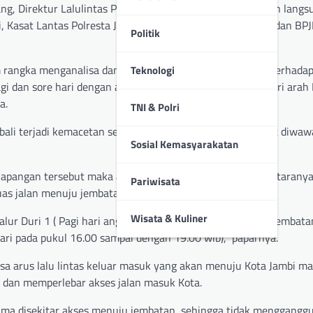
 Direktur Lalulintas Polda Jambi Kombes Pol Dhafi turun lang
i, Kasat Lantas Polresta Jambi, Kadishub Kota Jambi PUPR dan BP
Politik
m rangka menganalisa dan mengkaji untuk mencari solusi terhadap
Teknologi
gi dan sore hari dengan antrian kurang lebih 4 jam baik dari arah
a.
TNI & Polri
bali terjadi kemacetan serta antrian panjang,” ujarnya saat diwaw
Sosial Kemasyarakatan
dilapangan tersebut maka akan diambil beberapa upaya diantarany
Pariwisata
uas jalan menuju jembatan.
Wisata & Kuliner
ur Duri 1 ( Pagi hari angkutan barang dilarang melintas jembatan
ri pada pukul 16.00 sampai dengan 19.00 wib),” paparnya.
 arus lalu lintas keluar masuk yang akan menuju Kota Jambi m
 dan memperlebar akses jalan masuk Kota.
ima disekitar akses menuju jembatan, sehingga tidak mengganggu