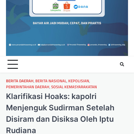
BERITA DAERAH
,
BERITA NASIONAL
,
KEPOLISIAN
,
PEMERINTAHAN DAERAH
,
SOSIAL KEMASYARAKATAN
Klarifikasi Hoaks: kapolri
Menjenguk Sudirman Setelah
Disiram dan Disiksa Oleh Iptu
Rudiana