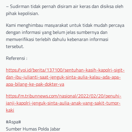
– Sudirman tidak pernah disiram air keras dan disiksa oleh
pihak kepolisian.
Kami menghimbau masyarakat untuk tidak mudah percaya
dengan informasi yang belum jelas sumbernya dan
memverifikasi terlebih dahulu kebenaran informasi
tersebut.
Referensi :
https://voi.id/berita/137100/sentuhan-kasih-kapolri-sigit-
dan-ibu-julianti-saat-jenguk-sinta-aulia-kalau-ada-apa-
apa-bilang-ke-pak-dokter-ya
https://m.tribunnews.com/nasional/2022/02/20/penuhi-
janji-kapolri-jenguk-sinta-aulia-anak-yang-sakit-tumor-
kaki
#Aspa#
Sumber Humas Polda Jabar