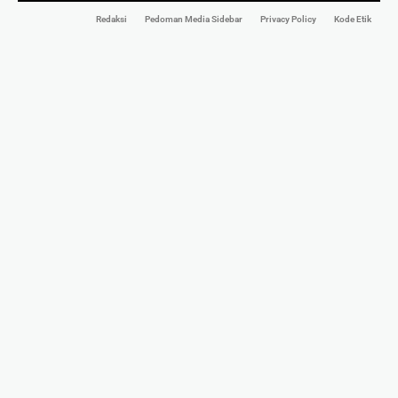
Redaksi
Pedoman Media Sidebar
Privacy Policy
Kode Etik