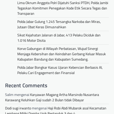
Lima Oknum Anggota Polri Dijatuhi Sanksi PTDH, Polda Jambi
Tegaskan Komitmen Penegakan Kode Etik Secara Tegas dan
Transparan
Polda Jabar Gulung 1.245 Tersangka Narkoba dan Miras,
Jutaan Obat Keras Dimusnahkan
Sikat Kejahatan Jalanan di Jabar, 413 Pelaku Diciduk dan
1.016 Motor Disita
Korve Gabungan di Wilayah Perbatasan, Wujud Sinergi
Menjaga Kebersihan dan Keindahan Gerbang Keluar Masuk
Kabupaten Bandung dan Kabupaten Sumedang.
Polda Jabar Bongkar Kasus Ujaran Kebencian Berbasis AI,
Pelaku Cari Engagement dan Finansial
Recent Comments
Salim
mengenai
Karyawan Magang Artha Marsindo Nusantara
Karawang Keluhkan Gaji sudah 2 Bulan tidak Dibayar
Dodi sugi irwanto
mengenai
Haji Robi Abdi Mubarok asal Kecamatan
Lembang Miliki Domba Unik Bertanduk 3 dan 4