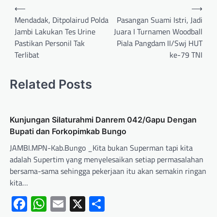
⟵
⟶
Mendadak, Ditpolairud Polda
Pasangan Suami Istri, Jadi
Jambi Lakukan Tes Urine
Juara I Turnamen Woodball
Pastikan Personil Tak
Piala Pangdam II/Swj HUT
Terlibat
ke-79 TNI
Related Posts
Kunjungan Silaturahmi Danrem 042/Gapu Dengan
Bupati dan Forkopimkab Bungo
JAMBI.MPN-Kab.Bungo _Kita bukan Superman tapi kita
adalah Supertim yang menyelesaikan setiap permasalahan
bersama-sama sehingga pekerjaan itu akan semakin ringan
kita…
Facebook
WhatsApp
Email
X
Share