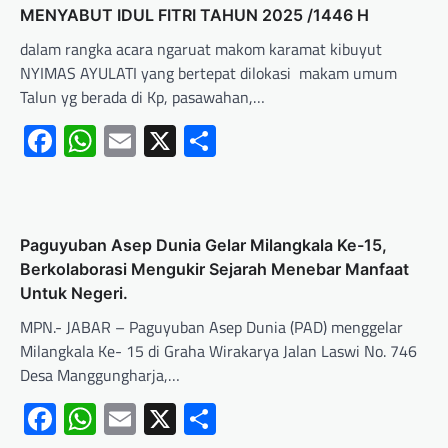
MENYABUT IDUL FITRI TAHUN 2025 /1446 H
dalam rangka acara ngaruat makom karamat kibuyut
NYIMAS AYULATI yang bertepat dilokasi makam umum
Talun yg berada di Kp, pasawahan,…
Facebook
WhatsApp
Email
X
Share
Paguyuban Asep Dunia Gelar Milangkala Ke-15,
Berkolaborasi Mengukir Sejarah Menebar Manfaat
Untuk Negeri.
MPN.- JABAR – Paguyuban Asep Dunia (PAD) menggelar
Milangkala Ke- 15 di Graha Wirakarya Jalan Laswi No. 746
Desa Manggungharja,…
Facebook
WhatsApp
Email
X
Share