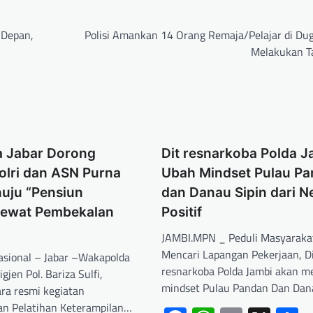
 Depan,
Polisi Amankan 14 Orang Remaja/Pelajar di Du
Melakukan 
 Jabar Dorong
Dit resnarkoba Polda J
olri dan ASN Purna
Ubah Mindset Pulau P
uju “Pensiun
dan Danau Sipin dari Ne
Lewat Pembekalan
Positif
JAMBI.MPN _ Peduli Masyarakat
Mencari Lapangan Pekerjaan, D
Nasional – Jabar –Wakapolda
resnarkoba Polda Jambi akan m
gjen Pol. Bariza Sulfi,
mindset Pulau Pandan Dan Dan
a resmi kegiatan
n Pelatihan Keterampilan…