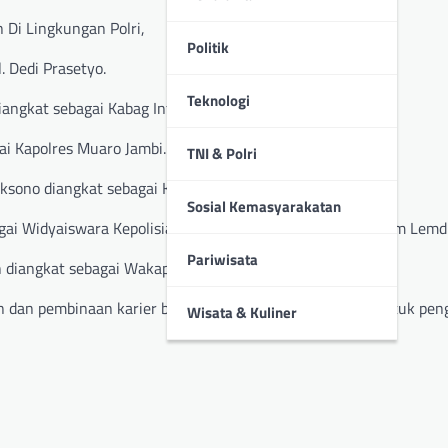
Di Lingkungan Polri,
Politik
. Dedi Prasetyo.
Teknologi
ngkat sebagai Kabag Infolog Rolog Polda Jambi.
ai Kapolres Muaro Jambi.
TNI & Polri
ksono diangkat sebagai Kapolres Tanjabtim.
Sosial Kemasyarakatan
gai Widyaiswara Kepolisian Madya Tk. III Sespimmen Sespim Lemdik
Pariwisata
 diangkat sebagai Wakapolresta Jambi.
n dan pembinaan karier bagi setiap personel Polri serta untuk p
Wisata & Kuliner