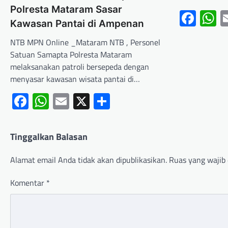
Polresta Mataram Sasar
Fac
W
Kawasan Pantai di Ampenan
NTB MPN Online _Mataram NTB , Personel
Satuan Samapta Polresta Mataram
melaksanakan patroli bersepeda dengan
menyasar kawasan wisata pantai di…
Facebook
WhatsApp
Email
X
Share
Tinggalkan Balasan
Alamat email Anda tidak akan dipublikasikan.
Ruas yang wajib 
Komentar
*