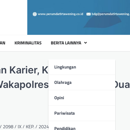
UAN
KRIMINALITAS
BERITA LAINNYA
Lingkungan
Karier, Kasubdit I Dit
Wakapolresta Jambi dan Dua
Olahraga
Opini
Pariwisata
/ 2098 / IX / KEP. / 2024, Tanggal 20 September 2024.
Pendidikan