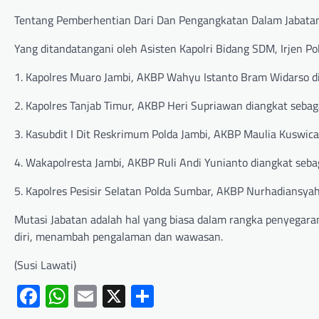
Tentang Pemberhentian Dari Dan Pengangkatan Dalam Jabatan 
Yang ditandatangani oleh Asisten Kapolri Bidang SDM, Irjen Pol
1. Kapolres Muaro Jambi, AKBP Wahyu Istanto Bram Widarso dia
2. Kapolres Tanjab Timur, AKBP Heri Supriawan diangkat sebag
3. Kasubdit I Dit Reskrimum Polda Jambi, AKBP Maulia Kuswica
4. Wakapolresta Jambi, AKBP Ruli Andi Yunianto diangkat seba
5. Kapolres Pesisir Selatan Polda Sumbar, AKBP Nurhadiansyah
Mutasi Jabatan adalah hal yang biasa dalam rangka penyegara
diri, menambah pengalaman dan wawasan.
(Susi Lawati)
Facebook
WhatsApp
Email
X
Share