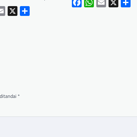
Facebook
WhatsApp
Email
X
S
ebook
hatsApp
Email
X
Share
ditandai
*