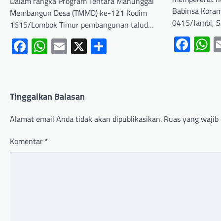
Dalam rangka Program Tentara Manunggal
Babinsa Kora
Membangun Desa (TMMD) ke-121 Kodim
0415/Jambi, 
1615/Lombok Timur pembangunan talud…
Fac
W
Facebook
WhatsApp
Email
X
Share
Tinggalkan Balasan
Alamat email Anda tidak akan dipublikasikan.
Ruas yang wajib 
Komentar
*