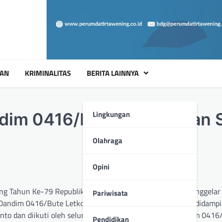
UAN
KRIMINALITAS
BERITA LAINNYA
Lingkungan
Kodim 0416/Bute Gelar Jalan 
Olahraga
Opini
 Tahun Ke-79 Republik Indonesia, Kodim 0416/Bute menggelar 
Pariwisata
Dandim 0416/Bute Letkol Inf Arief Widyanto, S.E., M.Han, didamp
to dan diikuti oleh seluruh prajurit, PNS, dan Persit Kodim 0416
Pendidikan