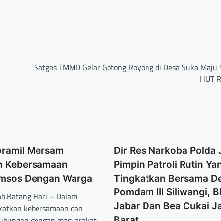
Satgas TMMD Gelar Gotong Royong di Desa Suka Maju
HUT R
oramil Mersam
Dir Res Narkoba Polda 
n Kebersamaan
Pimpin Patroli Rutin Ya
omsos Dengan Warga
Tingkatkan Bersama D
Pomdam III Siliwangi, 
b.Batang Hari – Dalam
Jabar Dan Bea Cukai J
katkan kebersamaan dan
ubungan dengan masyarakat,
Barat