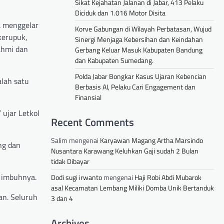
Sikat Kejahatan Jalanan di Jabar, 413 Pelaku
Diciduk dan 1.016 Motor Disita
a menggelar
Korve Gabungan di Wilayah Perbatasan, Wujud
kerupuk,
Sinergi Menjaga Kebersihan dan Keindahan
ahmi dan
Gerbang Keluar Masuk Kabupaten Bandung
dan Kabupaten Sumedang.
Polda Jabar Bongkar Kasus Ujaran Kebencian
lah satu
Berbasis AI, Pelaku Cari Engagement dan
Finansial
 ujar Letkol
Recent Comments
Salim
mengenai
Karyawan Magang Artha Marsindo
ng dan
Nusantara Karawang Keluhkan Gaji sudah 2 Bulan
tidak Dibayar
” imbuhnya.
Dodi sugi irwanto
mengenai
Haji Robi Abdi Mubarok
asal Kecamatan Lembang Miliki Domba Unik Bertanduk
an. Seluruh
3 dan 4
Archives