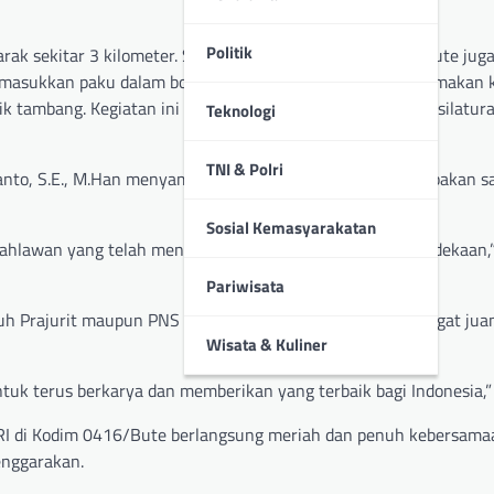
Politik
ak sekitar 3 kilometer. Selain jalan sehat, Kodim 0416/Bute jug
 masukkan paku dalam botol, lomba balab kelereng, lomba makan 
ik tambang. Kegiatan ini bertujuan untuk mempererat tali silatur
Teknologi
TNI & Polri
nto, S.E., M.Han menyampaikan bahwa kegiatan ini merupakan sa
Sosial Kemasyarakatan
pahlawan yang telah mengantarkan kita ke gerbang kemerdekaan,”
Pariwisata
ruh Prajurit maupun PNS dapat terus meningkatkan semangat jua
Wisata & Kuliner
ntuk terus berkarya dan memberikan yang terbaik bagi Indonesia,
I di Kodim 0416/Bute berlangsung meriah dan penuh kebersama
enggarakan.