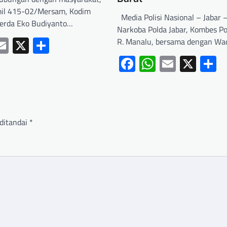
mil 415-02/Mersam, Kodim
Media Polisi Nasional – Jabar –
Serda Eko Budiyanto…
Narkoba Polda Jabar, Kombes Po
ebook
hatsApp
Email
X
Share
R. Manalu, bersama dengan Wa
Facebook
WhatsApp
Email
X
S
ditandai
*