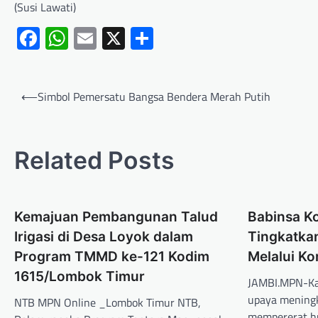
(Susi Lawati)
Facebook
WhatsApp
Email
X
Share
⟵
Simbol Pemersatu Bangsa Bendera Merah Putih
Related Posts
Kemajuan Pembangunan Talud
Babinsa K
Irigasi di Desa Loyok dalam
Tingkatka
Program TMMD ke-121 Kodim
Melalui K
1615/Lombok Timur
JAMBI.MPN-Ka
upaya mening
NTB MPN Online _Lombok Timur NTB,
mempererat h