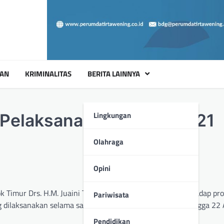
UAN
KRIMINALITAS
BERITA LAINNYA
Lingkungan
si Pelaksanaan TMMD ke 121
Olahraga
Opini
imur Drs. H.M. Juaini Taofik memberikan apresiasi terhadap pr
Pariwisata
laksanakan selama satu bulan mulai tanggal 24 Juli hingga 22
Pendidikan