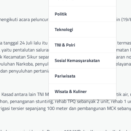
Politik
engikuti acara peluncuran pupuk tani di Pringgabaya, Senin (19/8
Teknologi
nggal 24 Juli lalu itu dengan sasaran fisik dan non fisik term
TNI & Polri
yaitu pentalutan saluran irigasi tersier di Desa Kesik Kecamatan
k Kecamatan Sikur sepanjang 612,5 meter. Sedangkan sasaran non
Sosial Kemasyarakatan
nyuluhan Narkoba, penyuluhan Wasbang, penyuluhan KB, pelayan
dan penyuluhan pertanian kepada masyarakat.
Pariwisata
Wisata & Kuliner
ad antara lain TNI Manunggal Air Bersih (TMAB) di 3 titik air,
hon, penanganan stunting, rehab TPQ sebanyak 2 unit, rehab 1 u
rigasi tersier sepanjang 100 meter dan pembangunan MCK sebany