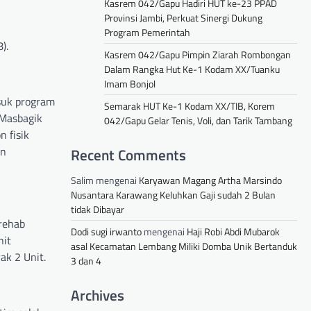
Kasrem 042/Gapu Hadiri HUT ke-23 PPAD
Provinsi Jambi, Perkuat Sinergi Dukung
Program Pemerintah
).
Kasrem 042/Gapu Pimpin Ziarah Rombongan
Dalam Rangka Hut Ke-1 Kodam XX/Tuanku
Imam Bonjol
asuk program
Semarak HUT Ke-1 Kodam XX/TIB, Korem
 Masbagik
042/Gapu Gelar Tenis, Voli, dan Tarik Tambang
 fisik
an
Recent Comments
Salim
mengenai
Karyawan Magang Artha Marsindo
Nusantara Karawang Keluhkan Gaji sudah 2 Bulan
tidak Dibayar
 rehab
Dodi sugi irwanto
mengenai
Haji Robi Abdi Mubarok
nit
asal Kecamatan Lembang Miliki Domba Unik Bertanduk
ak 2 Unit.
3 dan 4
Archives