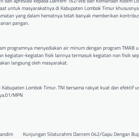
asih dan apresiasi kepada Danrem 162/WB dan Komandan Kodim Lo
aat untuk masyarakatnya di Kabupaten Lombok Timur khususnya
camatan yang dalam hematnya telah banyak memberikan kontribu
hanan pangan.
dalam programnya menyediakan air minum dengan program TMAB 
kegiatan-kegiatan fisik lainnya termasuk kegiatan non fisik sep
akan langsung oleh masyarakat.
 Kabupaten Lombok Timur. TNI bersama rakyat kuat dan efektif u
nya.01/MPN
Dandim
Kunjungan Silaturahmi Danrem 042/Gapu Dengan Bup