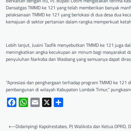
Berkaitan dengan itu, PJ. Bupati Lotim mengatakan terima k
Dansatgas TMMD ke 121 yang telah memberikan banyak manf
pelaksanaan TMMD ke 121 yang berlokasi di dua desa dua ke
kemajuan di sektor pertanian dalam rangka memperkuat keta
Lebih lanjut, Juaini Taofik menyebutkan TMMD ke 121 juga 
meningkatkan angka kecukupan air minum bagi masyarakat dan 
penyuluhan Narkoba dan Wasbang yang semuanya dapat diras
“Apresiasi dan penghargaan terhadap program TMMD ke 121 di
pembangunan di wilayah Kabupaten Lombok Timur,” pungkas
Facebook
WhatsApp
Email
X
Share
⟵
Didampingi Kapolrestabes, PJ Walikota dan Ketua DPRD, 