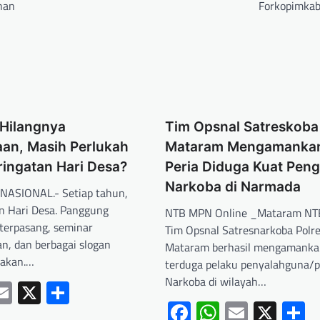
nan
Forkopimka
 Hilangnya
Tim Opsnal Satreskoba 
an, Masih Perlukah
Mataram Mengamanka
ringatan Hari Desa?
Peria Diduga Kuat Pen
Narkoba di Narmada
NASIONAL.- Setiap tahun,
n Hari Desa. Panggung
NTB MPN Online _Mataram NTB
o terpasang, seminar
Tim Opsnal Satresnarkoba Polre
an, dan berbagai slogan
Mataram berhasil mengamanka
rakan.…
terduga pelaku penyalahguna/
Narkoba di wilayah…
ebook
hatsApp
Email
X
Share
Facebook
WhatsApp
Email
X
S