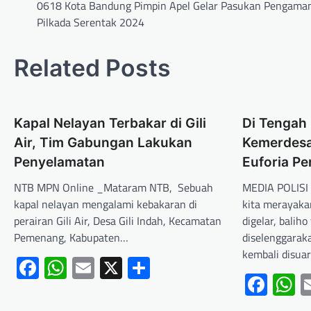
0618 Kota Bandung Pimpin Apel Gelar Pasukan Pengama
Pilkada Serentak 2024
Related Posts
Kapal Nelayan Terbakar di Gili
Di Tengah
Air, Tim Gabungan Lakukan
Kemerdesa
Penyelamatan
Euforia Pe
NTB MPN Online _Mataram NTB, Sebuah
MEDIA POLISI 
kapal nelayan mengalami kebakaran di
kita merayaka
perairan Gili Air, Desa Gili Indah, Kecamatan
digelar, balih
Pemenang, Kabupaten…
diselenggarak
kembali disua
Facebook
WhatsApp
Email
X
Share
Fac
W