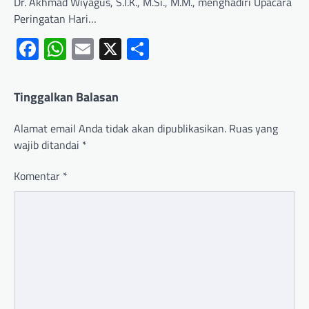
Dr. Akhmad Wiyagus, S.I.K., M.Si., M.M., menghadiri Upacara
Peringatan Hari…
Facebook
WhatsApp
Email
X
Share
Tinggalkan Balasan
Alamat email Anda tidak akan dipublikasikan.
Ruas yang
wajib ditandai
*
Komentar
*