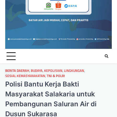
BERITA DAERAH
,
BUDAYA
,
KEPOLISIAN
,
LINGKUNGAN
,
SOSIAL KEMASYARAKATAN
,
TNI & POLRI
Polisi Bantu Kerja Bakti
Masyarakat Salakaria untuk
Pembangunan Saluran Air di
Dusun Sukarasa