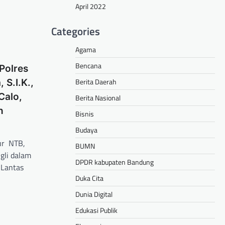
April 2022
Categories
Agama
Bencana
 Polres
Berita Daerah
 S.I.K.,
Calo,
Berita Nasional
n
Bisnis
Budaya
ur NTB,
BUMN
gli dalam
DPDR kabupaten Bandung
 Lantas
Duka Cita
Dunia Digital
hare
Edukasi Publik