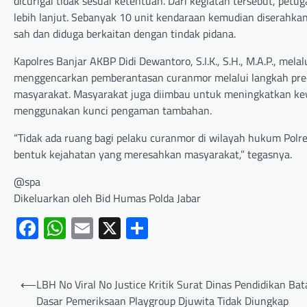
dicurigai tidak sesuai ketentuan. Dari kegiatan tersebut, p
lebih lanjut. Sebanyak 10 unit kendaraan kemudian diserahk
sah dan diduga berkaitan dengan tindak pidana.
Kapolres Banjar AKBP Didi Dewantoro, S.I.K., S.H., M.A.P., me
menggencarkan pemberantasan curanmor melalui langkah pree
masyarakat. Masyarakat juga diimbau untuk meningkatkan ke
menggunakan kunci pengaman tambahan.
“Tidak ada ruang bagi pelaku curanmor di wilayah hukum Polr
bentuk kejahatan yang meresahkan masyarakat,” tegasnya.
@spa
Dikeluarkan oleh Bid Humas Polda Jabar
Facebook
WhatsApp
Email
X
Share
⟵
LBH No Viral No Justice Kritik Surat Dinas Pendidikan Ba
Dasar Pemeriksaan Playgroup Djuwita Tidak Diungkap