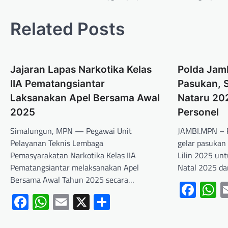
Related Posts
Jajaran Lapas Narkotika Kelas
Polda Jamb
IIA Pematangsiantar
Pasukan, 
Laksanakan Apel Bersama Awal
Nataru 20
2025
Personel
Simalungun, MPN — Pegawai Unit
JAMBI.MPN – P
Pelayanan Teknis Lembaga
gelar pasukan 
Pemasyarakatan Narkotika Kelas IIA
Lilin 2025 u
Pematangsiantar melaksanakan Apel
Natal 2025 d
Bersama Awal Tahun 2025 secara…
Fac
W
Facebook
WhatsApp
Email
X
Share