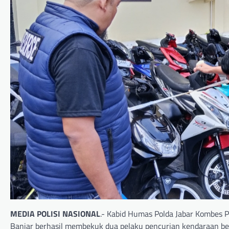
MEDIA POLISI NASIONAL
.- Kabid Humas Polda Jabar Kombes 
Banjar berhasil membekuk dua pelaku pencurian kendaraan be