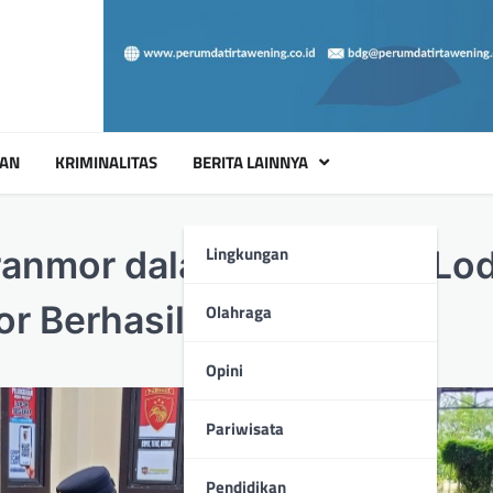
UAN
KRIMINALITAS
BERITA LAINNYA
Lingkungan
ranmor dalam Ops Jaran Lo
r Berhasil Dibekuk
Olahraga
Opini
Pariwisata
Pendidikan