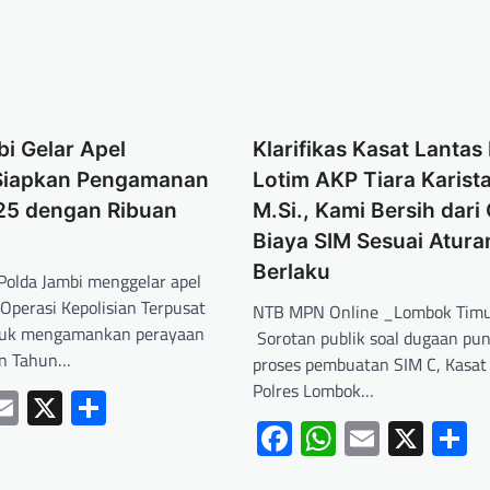
i Gelar Apel
Klarifikas Kasat Lantas
Siapkan Pengamanan
Lotim AKP Tiara Karista,
25 dengan Ribuan
M.Si., Kami Bersih dari 
Biaya SIM Sesuai Atura
Berlaku
olda Jambi menggelar apel
Operasi Kepolisian Terpusat
NTB MPN Online _Lombok Tim
ntuk mengamankan perayaan
Sorotan publik soal dugaan pun
an Tahun…
proses pembuatan SIM C, Kasat
Polres Lombok…
ebook
hatsApp
Email
X
Share
Facebook
WhatsApp
Email
X
S