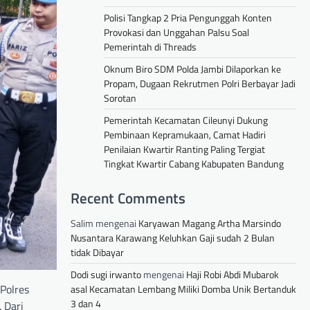
Polisi Tangkap 2 Pria Pengunggah Konten
Provokasi dan Unggahan Palsu Soal
Pemerintah di Threads
Oknum Biro SDM Polda Jambi Dilaporkan ke
Propam, Dugaan Rekrutmen Polri Berbayar Jadi
Sorotan
Pemerintah Kecamatan Cileunyi Dukung
Pembinaan Kepramukaan, Camat Hadiri
Penilaian Kwartir Ranting Paling Tergiat
Tingkat Kwartir Cabang Kabupaten Bandung
Recent Comments
Salim
mengenai
Karyawan Magang Artha Marsindo
Nusantara Karawang Keluhkan Gaji sudah 2 Bulan
tidak Dibayar
Dodi sugi irwanto
mengenai
Haji Robi Abdi Mubarok
Polres
asal Kecamatan Lembang Miliki Domba Unik Bertanduk
3 dan 4
 Dari