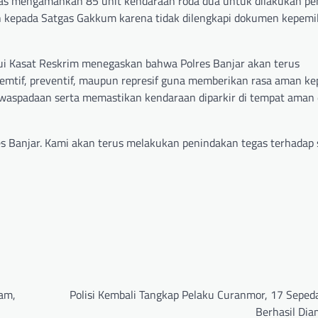
etugas mengamankan 85 unit kendaraan roda dua untuk dilakukan p
an kepada Satgas Gakkum karena tidak dilengkapi dokumen kepemi
lalui Kasat Reskrim menegaskan bahwa Polres Banjar akan terus
mtif, preventif, maupun represif guna memberikan rasa aman ke
waspadaan serta memastikan kendaraan diparkir di tempat aman
es Banjar. Kami akan terus melakukan penindakan tegas terhadap 
tam,
Polisi Kembali Tangkap Pelaku Curanmor, 17 Seped
Berhasil Di