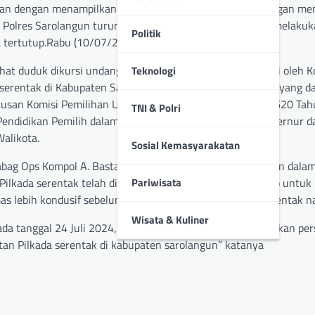
gan dengan menampilkan kesenian dan hiburan rakyat dengan me
an, Polres Sarolangun turunkan puluhan personilnya untuk melaku
Politik
 tertutup.Rabu (10/07/2024)
ihat duduk dikursi undangan, Kegiatan tersebut diprakarsai oleh K
Teknologi
rentak di Kabupaten Sarolangun untuk ciptakan pilkada yang d
eputusan Komisi Pemilihan Umum Republik Indonesia Nomor 620 Ta
TNI & Polri
 Pendidikan Pemilih dalam Penyelenggaraan Pemilihan Gubernur d
alikota.
Sosial Kemasyarakatan
 Kabag Ops Kompol A. Bastari Yusuf, SH, MH selaku Komandan dala
kada serentak telah dimulai, Pihak kepolisian selalu siap untuk
Pariwisata
lebih kondusif sebelum, disaat dan sesudah Pilkada serentak n
Wisata & Kuliner
pada tanggal 24 Juli 2024, Polres Sarolangun telah menyiapkan per
an Pilkada serentak di kabupaten sarolangun” katanya