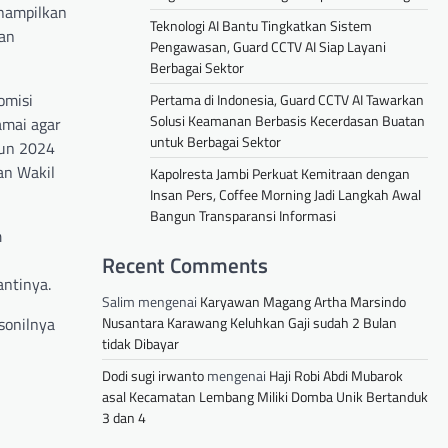
nampilkan
Teknologi AI Bantu Tingkatkan Sistem
kan
Pengawasan, Guard CCTV AI Siap Layani
Berbagai Sektor
omisi
Pertama di Indonesia, Guard CCTV AI Tawarkan
Solusi Keamanan Berbasis Kecerdasan Buatan
amai agar
untuk Berbagai Sektor
hun 2024
an Wakil
Kapolresta Jambi Perkuat Kemitraan dengan
Insan Pers, Coffee Morning Jadi Langkah Awal
Bangun Transparansi Informasi
m
Recent Comments
antinya.
Salim
mengenai
Karyawan Magang Artha Marsindo
Nusantara Karawang Keluhkan Gaji sudah 2 Bulan
sonilnya
tidak Dibayar
Dodi sugi irwanto
mengenai
Haji Robi Abdi Mubarok
asal Kecamatan Lembang Miliki Domba Unik Bertanduk
3 dan 4