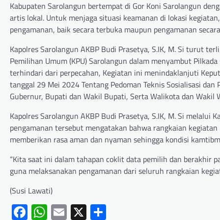
Kabupaten Sarolangun bertempat di Gor Koni Sarolangun den
artis lokal. Untuk menjaga situasi keamanan di lokasi kegiat
pengamanan, baik secara terbuka maupun pengamanan secara
Kapolres Sarolangun AKBP Budi Prasetya, S.IK, M. Si turut terl
Pemilihan Umum (KPU) Sarolangun dalam menyambut Pilkada se
terhindari dari perpecahan, Kegiatan ini menindaklanjuti K
tanggal 29 Mei 2024 Tentang Pedoman Teknis Sosialisasi dan
Gubernur, Bupati dan Wakil Bupati, Serta Walikota dan Wakil W
Kapolres Sarolangun AKBP Budi Prasetya, S.IK, M. Si melalui
pengamanan tersebut mengatakan bahwa rangkaian kegiatan Pil
memberikan rasa aman dan nyaman sehingga kondisi kamtibmas 
“Kita saat ini dalam tahapan coklit data pemilih dan berakhir 
guna melaksanakan pengamanan dari seluruh rangkaian kegiat
(Susi Lawati)
Facebook
WhatsApp
Email
X
Share