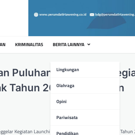
UAN
KRIMINALITAS
BERITA LAINNYA
Lingkungan
n Puluhan Personil di Kegi
tak Tahun 2024 Kabupaten
Olahraga
Opini
Pariwisata
gelar Kegiatan Launching / Peluncuran Pilkada Serentak Tahun
Pendidikan