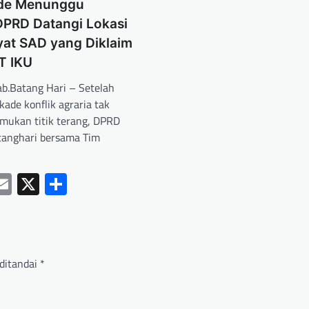
ade Menunggu
DPRD Datangi Lokasi
yat SAD yang Diklaim
T IKU
.Batang Hari – Setelah
kade konflik agraria tak
ukan titik terang, DPRD
tanghari bersama Tim
ebook
hatsApp
Email
X
Share
ditandai
*