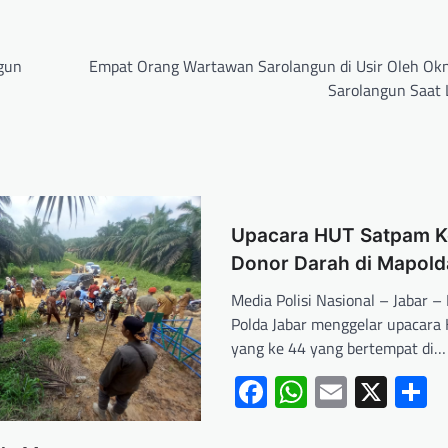
ngun
Empat Orang Wartawan Sarolangun di Usir Oleh O
Sarolangun Saat 
Upacara HUT Satpam K
Donor Darah di Mapold
Media Polisi Nasional – Jabar –
Polda Jabar menggelar upacara
yang ke 44 yang bertempat di…
Facebook
WhatsApp
Email
X
S