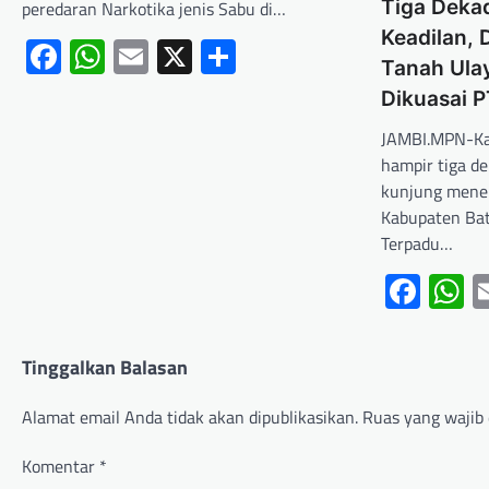
Tiga Dek
peredaran Narkotika jenis Sabu di…
Keadilan, 
Facebook
WhatsApp
Email
X
Share
Tanah Ula
Dikuasai P
JAMBI.MPN-Kab
hampir tiga de
kunjung menem
Kabupaten Ba
Terpadu…
Fac
W
Tinggalkan Balasan
Alamat email Anda tidak akan dipublikasikan.
Ruas yang wajib 
Komentar
*