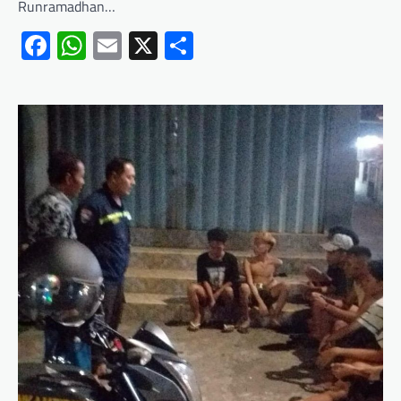
Runramadhan…
Facebook
WhatsApp
Email
X
Share