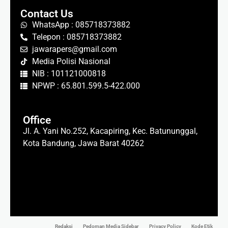
Contact Us
WhatsApp : 085718373882
Telepon : 085718373882
jawarapers@gmail.com
Media Polisi Nasional
NIB : 101121000818
NPWP : 65.801.599.5-422.000
Office
Jl. A. Yani No.252, Kacapiring, Kec. Batununggal,
Kota Bandung, Jawa Barat 40262
Redaksi
Pedoman Media Sidebar
Privacy Policy
Kode Etik