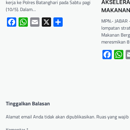
kerja ke Polres Batanghari pada Sabtu pagi
AKSELERA
(10/5). Dalam…
MAKANAN 
Facebook
WhatsApp
Email
X
Share
MPN.- JABAR –
lompatan stra
Makanan Bergi
meresmikan 8
Fac
W
Tinggalkan Balasan
Alamat email Anda tidak akan dipublikasikan.
Ruas yang wajib 
Komentar
*