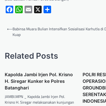
Facebook
WhatsApp
Email
X
Share
⟵
Babinsa Muara Bulian Intensifkan Sosialisasi Karhutla di 
Kuap
Related Posts
Kapolda Jambi Irjen Pol. Krisno
POLRI RE
H. Siregar Kunker ke Polres
OPERASIO
Batanghari
GROUNDBR
SERENTAK
JAMBI.MPN _ Kapolda Jambi Irjen Pol.
INDONESI
Krisno H. Siregar melaksanakan kunjungan