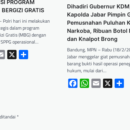
SI PROGRAM
Dihadiri Gubernur KDM
BERGIZI GRATIS
Kapolda Jabar Pimpin G
 Polri hari ini melakukan
Pemusnahan Puluhan K
tegis dalam program
Narkoba, Ribuan Botol 
zi Gratis (MBG) dengan
dan Knalpot Brong
 SPPG operasional…
Bandung, MPN – Rabu (18/2/20
ebook
hatsApp
Email
X
Share
Jabar menggelar giat pemusnah
barang bukti hasil operasi pen
hukum, mulai dari…
Facebook
WhatsApp
Email
X
S
ditandai
*