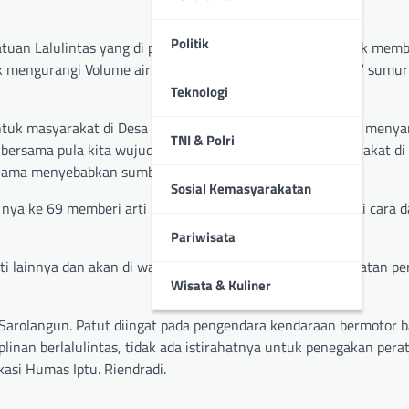
Politik
Satuan Lalulintas yang di pimpin Akp. Rio Rinaldy Siregar Si.k me
mengurangi Volume air baik itu di sumber air tradisional ” sumur
Teknologi
untuk masyarakat di Desa Lubuk Sepuh termasuk rangkaian meny
TNI & Polri
 bersama pula kita wujudkan kepedulian lebih pada masyarakat di
 lama menyebabkan sumber air menipis.
Sosial Kemasyarakatan
 nya ke 69 memberi arti mendalam bahwa dengan berbagai cara da
Pariwisata
i lainnya dan akan di warnai kegiatan sosial maupun kegiatan p
Wisata & Kuliner
 Sarolangun. Patut diingat pada pengendara kendaraan bermotor 
inan berlalulintas, tidak ada istirahatnya untuk penegakan pera
asi Humas Iptu. Riendradi.