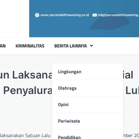
UAN
KRIMINALITAS
BERITA LAINNYA
Lingkungan
un Laksanakan Bakti Sosial
Penyaluran Air Bersih di L
Olahraga
Opini
Pariwisata
laksanakan Satuan Lalu Lintas Polres Sarolangun 3 September 
Pendidikan