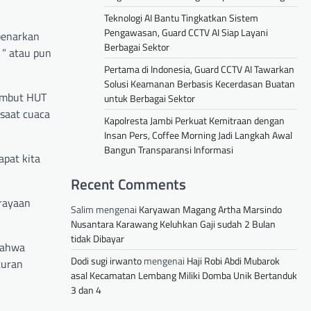
Teknologi AI Bantu Tingkatkan Sistem
Pengawasan, Guard CCTV AI Siap Layani
mbenarkan
Berbagai Sektor
 ” atau pun
Pertama di Indonesia, Guard CCTV AI Tawarkan
Solusi Keamanan Berbasis Kecerdasan Buatan
ambut HUT
untuk Berbagai Sektor
 saat cuaca
Kapolresta Jambi Perkuat Kemitraan dengan
Insan Pers, Coffee Morning Jadi Langkah Awal
Bangun Transparansi Informasi
pat kita
Recent Comments
erayaan
Salim
mengenai
Karyawan Magang Artha Marsindo
Nusantara Karawang Keluhkan Gaji sudah 2 Bulan
tidak Dibayar
bahwa
Dodi sugi irwanto
mengenai
Haji Robi Abdi Mubarok
turan
asal Kecamatan Lembang Miliki Domba Unik Bertanduk
3 dan 4