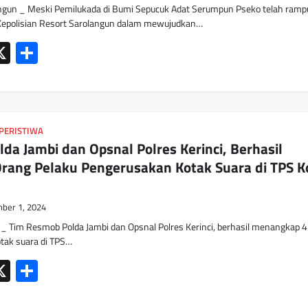
gun _ Meski Pemilukada di Bumi Sepucuk Adat Serumpun Pseko telah ram
 Kepolisian Resort Sarolangun dalam mewujudkan…
ok
tsApp
mail
X
Share
PERISTIWA
da Jambi dan Opsnal Polres Kerinci, Berhasil
rang Pelaku Pengerusakan Kotak Suara di TPS K
ber 1, 2024
_ Tim Resmob Polda Jambi dan Opsnal Polres Kerinci, berhasil menangkap 4
tak suara di TPS…
ok
tsApp
mail
X
Share