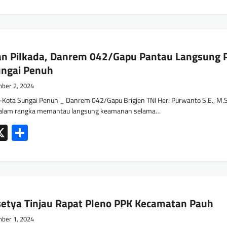
an Pilkada, Danrem 042/Gapu Pantau Langsung 
ungai Penuh
ber 2, 2024
Kota Sungai Penuh _ Danrem 042/Gapu Brigjen TNI Heri Purwanto S.E., M.
 dalam rangka memantau langsung keamanan selama…
ok
tsApp
mail
X
Share
etya Tinjau Rapat Pleno PPK Kecamatan Pauh
ber 1, 2024