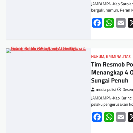
JAMBI.MPN-Kab.Sarolan
bergulir, namun, Peran
Facebo
Wha
E
HUKUM
,
KRIMINALITAS
,
Tim Resmob Pol
Menangkap 4 O
Sungai Penuh
media polisi
Desem
JAMBI.MPN-Kab.Kerinci 
pelaku pengerusakan ko
Facebo
Wha
E