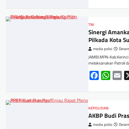
TNI
Sinergi Amank
Pilkada Kota S
media polisi
Desem
JAMBI.MPN-Kab.Kerinci-
melaksanakan Patroli
Facebo
Wha
E
KEPOLISIAN
AKBP Budi Pras
media polisi
Desem