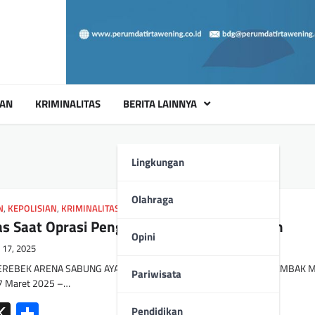
UAN
KRIMINALITAS
BERITA LAINNYA
Lingkungan
Olahraga
N
,
KEPOLISIAN
,
KRIMINALITAS
was Saat Oprasi Penggerebekan Sabung Ayam
Opini
 17, 2025
REBEK ARENA SABUNG AYAM DI NEGARA BATIN, TERJADI BAKU TEMBAK 
Pariwisata
7 Maret 2025 –…
ok
tsApp
mail
X
Share
Pendidikan