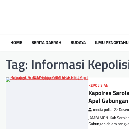
HOME
BERITA DAERAH
BUDAYA
ILMU PENGETAH
Tag:
Informasi Kepolis
KEPOLISIAN
Kapolres Sarol
Apel Gabungan
media polisi
Desem
JAMBI.MPN-Kab.Sarolan
Gabungan dalam rangka