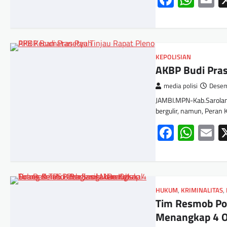
KEPOLISIAN
AKBP Budi Pras
media polisi
Desem
JAMBI.MPN-Kab.Sarolan
bergulir, namun, Peran
Facebo
Wha
E
HUKUM
,
KRIMINALITAS
,
Tim Resmob Pol
Menangkap 4 O