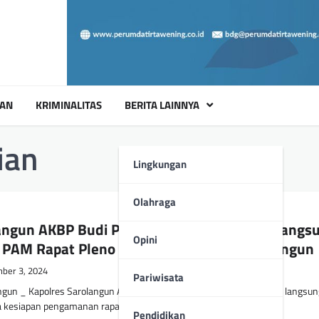
UAN
KRIMINALITAS
BERITA LAINNYA
ian
Lingkungan
Olahraga
angun AKBP Budi Prasetya SIK MSi Pimpin Langs
Opini
 PAM Rapat Pleno di KPU Kabupaten Sarolangun
ber 3, 2024
Pariwisata
gun _ Kapolres Sarolangun AKBP Budi Prasetya SIK MSi memimpin langsun
 kesiapan pengamanan rapat pleno terbuka…
Pendidikan