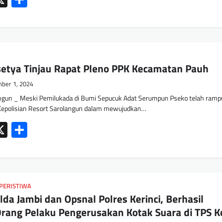
etya Tinjau Rapat Pleno PPK Kecamatan Pauh
ber 1, 2024
gun _ Meski Pemilukada di Bumi Sepucuk Adat Serumpun Pseko telah ram
 Kepolisian Resort Sarolangun dalam mewujudkan…
ok
tsApp
mail
X
Share
PERISTIWA
da Jambi dan Opsnal Polres Kerinci, Berhasil
rang Pelaku Pengerusakan Kotak Suara di TPS K