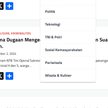
ok
tsApp
mail
X
Share
Politik
Teknologi
LISIAN
,
KRIMINALITAS
TNI & Polri
ena Dugaan Mengedarkan Narkoba Pasangan Su
m.
Sosial Kemasyarakatan
ber 2, 2024
ram NTB Tim Opsnal Satresnarkoba Polresta Mataram menangkap pasang
Pariwisata
rinisial H dan S, warga…
ok
tsApp
mail
X
Share
Wisata & Kuliner