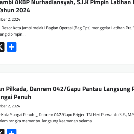
ambi AKBP Nurhadiansyah, S.I.K Pimpin Latihan 
 Tahun 2024
ber 2, 2024
 Resor Kota Jambi melalui Bagian Operasi (Bag Ops) menggelar Latihan Pra 
 yang dipimpin…
ok
tsApp
mail
X
Share
an Pilkada, Danrem 042/Gapu Pantau Langsung 
ungai Penuh
ber 2, 2024
Kota Sungai Penuh _ Danrem 042/Gapu Brigjen TNI Heri Purwanto S.E., M.
 dalam rangka memantau langsung keamanan selama…
ok
tsApp
mail
X
Share