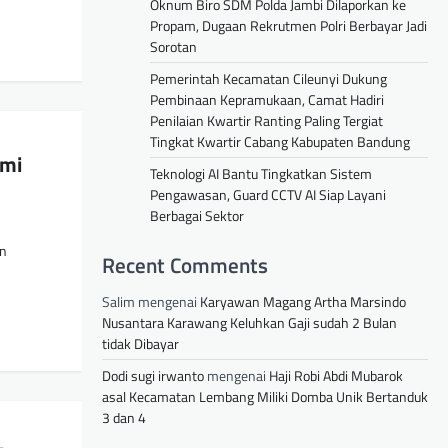
Oknum Biro SDM Polda Jambi Dilaporkan ke
Propam, Dugaan Rekrutmen Polri Berbayar Jadi
Sorotan
Pemerintah Kecamatan Cileunyi Dukung
Pembinaan Kepramukaan, Camat Hadiri
Penilaian Kwartir Ranting Paling Tergiat
Tingkat Kwartir Cabang Kabupaten Bandung
ami
Teknologi AI Bantu Tingkatkan Sistem
Pengawasan, Guard CCTV AI Siap Layani
Berbagai Sektor
an
Recent Comments
Salim
mengenai
Karyawan Magang Artha Marsindo
Nusantara Karawang Keluhkan Gaji sudah 2 Bulan
tidak Dibayar
Dodi sugi irwanto
mengenai
Haji Robi Abdi Mubarok
asal Kecamatan Lembang Miliki Domba Unik Bertanduk
3 dan 4