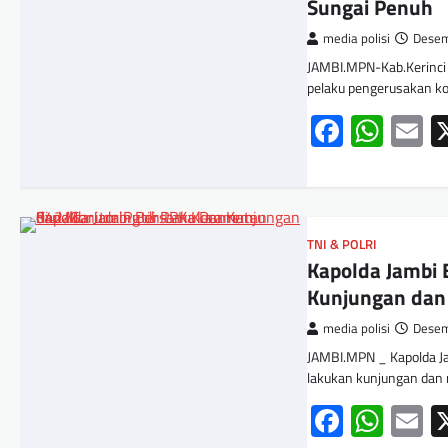
Sungai Penuh
media polisi
Desem
JAMBI.MPN-Kab.Kerinci 
pelaku pengerusakan ko
Facebo
Wha
E
TNI & POLRI
Kapolda Jambi
Kunjungan dan 
media polisi
Desem
JAMBI.MPN _ Kapolda Ja
lakukan kunjungan dan
Facebo
Wha
E