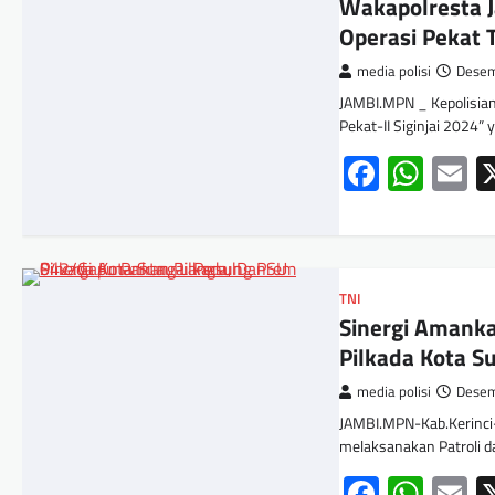
Wakapolresta J
Operasi Pekat
media polisi
Desem
JAMBI.MPN _ Kepolisian
Pekat-II Siginjai 2024”
Facebo
Wha
E
TNI
Sinergi Amank
Pilkada Kota S
media polisi
Desem
JAMBI.MPN-Kab.Kerinci-
melaksanakan Patroli
Facebo
Wha
E