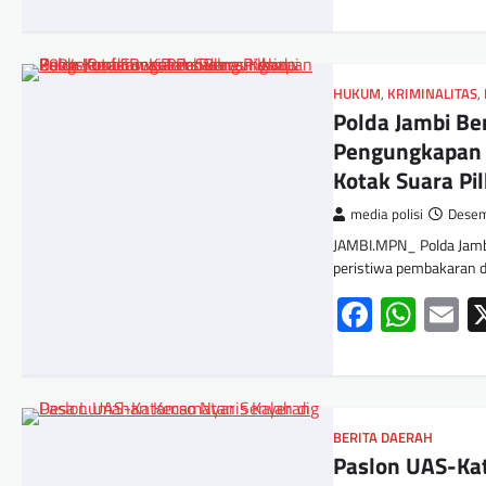
HUKUM
,
KRIMINALITAS
,
Polda Jambi Be
Pengungkapan 
Kotak Suara Pi
media polisi
Desem
JAMBI.MPN_ Polda Jamb
peristiwa pembakaran d
Facebo
Wha
E
BERITA DAERAH
Paslon UAS-Ka