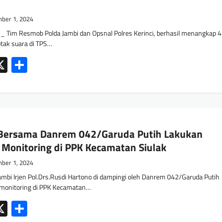
ber 1, 2024
_ Tim Resmob Polda Jambi dan Opsnal Polres Kerinci, berhasil menangkap 4
tak suara di TPS…
ok
tsApp
mail
X
Share
 Bersama Danrem 042/Garuda Putih Lakukan
Monitoring di PPK Kecamatan Siulak
ber 1, 2024
mbi Irjen Pol.Drs.Rusdi Hartono di dampingi oleh Danrem 042/Garuda Putih
 monitoring di PPK Kecamatan…
ok
tsApp
mail
X
Share