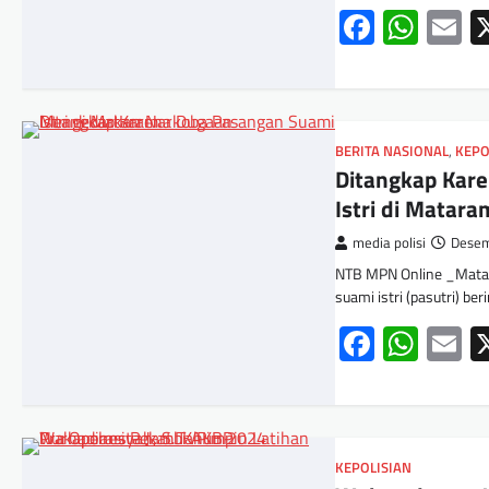
Facebo
Wha
E
BERITA NASIONAL
,
KEPO
Ditangkap Kar
Istri di Matara
media polisi
Desem
NTB MPN Online _Mata
suami istri (pasutri) be
Facebo
Wha
E
KEPOLISIAN