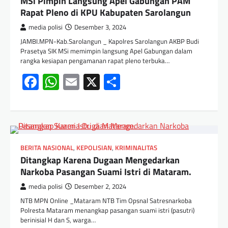
MSi Pimpin Langsung Apel Gabungan PAM
Rapat Pleno di KPU Kabupaten Sarolangun
media polisi
Desember 3, 2024
JAMBI.MPN-Kab.Sarolangun _ Kapolres Sarolangun AKBP Budi
Prasetya SIK MSi memimpin langsung Apel Gabungan dalam
rangka kesiapan pengamanan rapat pleno terbuka…
Facebook
WhatsApp
Email
X
Share
BERITA NASIONAL
,
KEPOLISIAN
,
KRIMINALITAS
Ditangkap Karena Dugaan Mengedarkan
Narkoba Pasangan Suami Istri di Mataram.
media polisi
Desember 2, 2024
NTB MPN Online _Mataram NTB Tim Opsnal Satresnarkoba
Polresta Mataram menangkap pasangan suami istri (pasutri)
berinisial H dan S, warga…