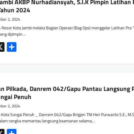
ambi AKBP Nurhadiansyah, S.I.K Pimpin Latihan 
 Tahun 2024
ber 2, 2024
 Resor Kota Jambi melalui Bagian Operasi (Bag Ops) menggelar Latihan Pra 
 yang dipimpin…
ok
tsApp
mail
X
Share
an Pilkada, Danrem 042/Gapu Pantau Langsung 
ungai Penuh
ber 2, 2024
Kota Sungai Penuh _ Danrem 042/Gapu Brigjen TNI Heri Purwanto S.E., M.
 dalam rangka memantau langsung keamanan selama…
ok
tsApp
mail
X
Share