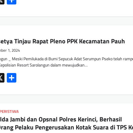
etya Tinjau Rapat Pleno PPK Kecamatan Pauh
ber 1, 2024
gun _ Meski Pemilukada di Bumi Sepucuk Adat Serumpun Pseko telah ram
 Kepolisian Resort Sarolangun dalam mewujudkan…
ok
tsApp
mail
X
Share
PERISTIWA
da Jambi dan Opsnal Polres Kerinci, Berhasil
rang Pelaku Pengerusakan Kotak Suara di TPS K