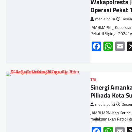
Wakapolresta J
Operasi Pekat
media polisi
Desem
JAMBI.MPN _ Kepolisian
Pekat-II Siginjai 2024”
Facebo
Wha
E
TNI
Sinergi Amank
Pilkada Kota S
media polisi
Desem
JAMBI.MPN-Kab.Kerinci-
melaksanakan Patroli
Facebo
Wha
E