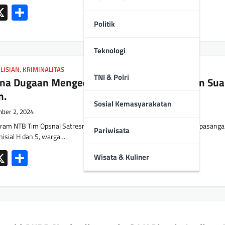
ok
tsApp
mail
X
Share
Politik
Teknologi
LISIAN
,
KRIMINALITAS
TNI & Polri
ena Dugaan Mengedarkan Narkoba Pasangan Su
m.
Sosial Kemasyarakatan
ber 2, 2024
ram NTB Tim Opsnal Satresnarkoba Polresta Mataram menangkap pasang
Pariwisata
rinisial H dan S, warga…
ok
tsApp
mail
X
Share
Wisata & Kuliner