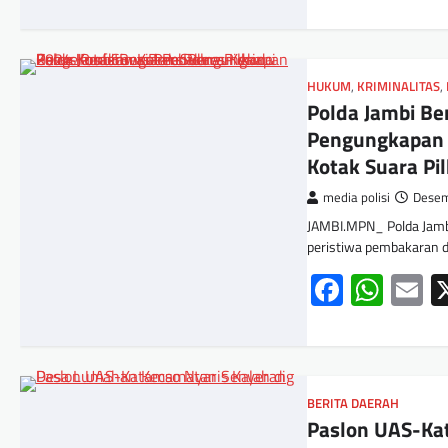
HUKUM
,
KRIMINALITAS
,
Polda Jambi Be
Pengungkapan 
Kotak Suara Pi
media polisi
Desem
JAMBI.MPN_ Polda Jamb
peristiwa pembakaran d
Facebo
Wha
E
BERITA DAERAH
Paslon UAS-Ka