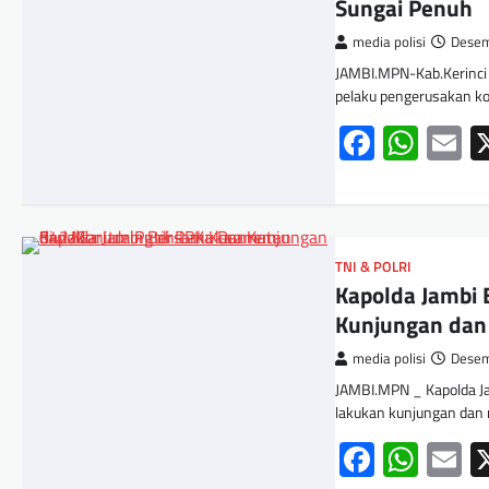
Sungai Penuh
media polisi
Desem
JAMBI.MPN-Kab.Kerinci 
pelaku pengerusakan ko
Facebo
Wha
E
TNI & POLRI
Kapolda Jambi
Kunjungan dan 
media polisi
Desem
JAMBI.MPN _ Kapolda Ja
lakukan kunjungan dan
Facebo
Wha
E