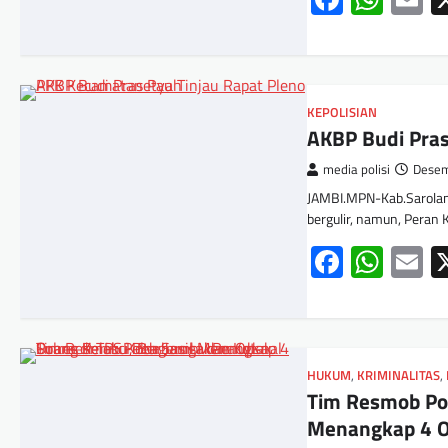
KEPOLISIAN
AKBP Budi Pras
media polisi
Desem
JAMBI.MPN-Kab.Sarolan
bergulir, namun, Peran
Facebo
Wha
E
HUKUM
,
KRIMINALITAS
,
Tim Resmob Pol
Menangkap 4 O