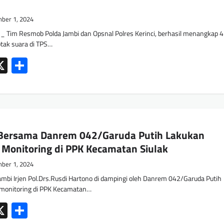
ber 1, 2024
_ Tim Resmob Polda Jambi dan Opsnal Polres Kerinci, berhasil menangkap 4
tak suara di TPS…
ok
tsApp
mail
X
Share
 Bersama Danrem 042/Garuda Putih Lakukan
Monitoring di PPK Kecamatan Siulak
ber 1, 2024
mbi Irjen Pol.Drs.Rusdi Hartono di dampingi oleh Danrem 042/Garuda Putih
 monitoring di PPK Kecamatan…
ok
tsApp
mail
X
Share