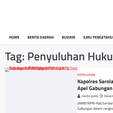
HOME
BERITA DAERAH
BUDAYA
ILMU PENGETAH
Tag:
Penyuluhan Huk
KEPOLISIAN
Kapolres Sarol
Apel Gabungan
media polisi
Desem
JAMBI.MPN-Kab.Sarolan
Gabungan dalam rangka