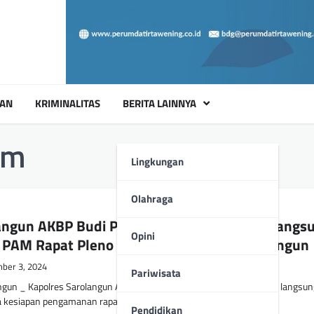
UAN
KRIMINALITAS
BERITA LAINNYA
um
Lingkungan
Olahraga
angun AKBP Budi Prasetya SIK MSi Pimpin Langs
Opini
 PAM Rapat Pleno di KPU Kabupaten Sarolangun
ber 3, 2024
Pariwisata
gun _ Kapolres Sarolangun AKBP Budi Prasetya SIK MSi memimpin langsun
 kesiapan pengamanan rapat pleno terbuka…
Pendidikan