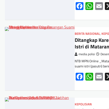
Facebo
Wha
E
BERITA NASIONAL
,
KEPO
Ditangkap Kar
Istri di Matara
media polisi
Desem
NTB MPN Online _Mata
suami istri (pasutri) be
Facebo
Wha
E
KEPOLISIAN