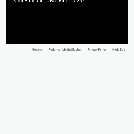
Kota Bandung, Jawa Barat 40262
Redaksi
Pedoman Media Sidebar
Privacy Policy
Kode Etik