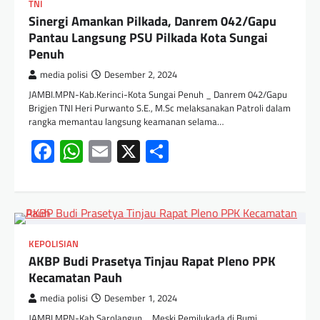
TNI
Sinergi Amankan Pilkada, Danrem 042/Gapu
Pantau Langsung PSU Pilkada Kota Sungai
Penuh
media polisi
Desember 2, 2024
JAMBI.MPN-Kab.Kerinci-Kota Sungai Penuh _ Danrem 042/Gapu
Brigjen TNI Heri Purwanto S.E., M.Sc melaksanakan Patroli dalam
rangka memantau langsung keamanan selama…
Facebook
WhatsApp
Email
X
Share
KEPOLISIAN
AKBP Budi Prasetya Tinjau Rapat Pleno PPK
Kecamatan Pauh
media polisi
Desember 1, 2024
JAMBI.MPN-Kab.Sarolangun _ Meski Pemilukada di Bumi