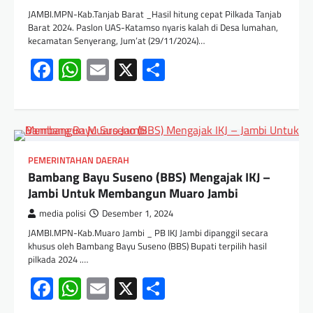
JAMBI.MPN-Kab.Tanjab Barat _Hasil hitung cepat Pilkada Tanjab
Barat 2024. Paslon UAS-Katamso nyaris kalah di Desa lumahan,
kecamatan Senyerang, Jum’at (29/11/2024)…
Facebook
WhatsApp
Email
X
Share
PEMERINTAHAN DAERAH
Bambang Bayu Suseno (BBS) Mengajak IKJ –
Jambi Untuk Membangun Muaro Jambi
media polisi
Desember 1, 2024
JAMBI.MPN-Kab.Muaro Jambi _ PB IKJ Jambi dipanggil secara
khusus oleh Bambang Bayu Suseno (BBS) Bupati terpilih hasil
pilkada 2024 .…
Facebook
WhatsApp
Email
X
Share