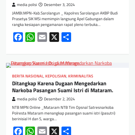
media polisi
Desember 3, 2024
JAMBI.MPN-Kab.Sarolangun _ Kapolres Sarolangun AKBP Budi
Prasetya SIK MSi memimpin langsung Apel Gabungan dalam
rangka kesiapan pengamanan rapat pleno terbuka…
Facebook
WhatsApp
Email
X
Share
BERITA NASIONAL
,
KEPOLISIAN
,
KRIMINALITAS
Ditangkap Karena Dugaan Mengedarkan
Narkoba Pasangan Suami Istri di Mataram.
media polisi
Desember 2, 2024
NTB MPN Online _Mataram NTB Tim Opsnal Satresnarkoba
Polresta Mataram menangkap pasangan suami istri (pasutri)
berinisial H dan S, warga…
Facebook
WhatsApp
Email
X
Share