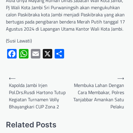
Aula Griya Mayang Rumah Dinas Jabatan Wali Kota Jambi,
Pj Wali Kota Jambi Sri Purwaningsih akan mengukuhkan
calon Paskibraka kota Jambi menjadi Paskibraka yang akan
bertugas pada pengibaran bendera Merah Putih tanggal 17
Agustus 2024 di Lapangan Utama Kantor Wali Kota Jambi.
(Susi Lawati)
Facebook
WhatsApp
Email
X
Share
⟵
⟶
Kapolda Jambi Irjen
Membuka Lahan Dengan
Pol.Drs.Rusdi Hartono Tutup
Cara Membakar, Polres
Kegiatan Turnamen Volly
Tanjabbar Amankan Satu
Bhayangkari CUP Zona 2
Pelaku
Related Posts