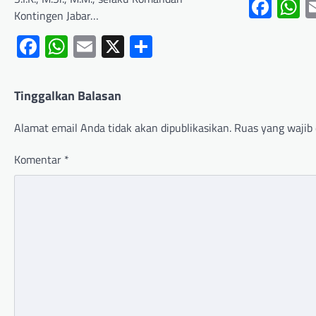
Fac
W
Kontingen Jabar…
Facebook
WhatsApp
Email
X
Share
Tinggalkan Balasan
Alamat email Anda tidak akan dipublikasikan.
Ruas yang wajib 
Komentar
*