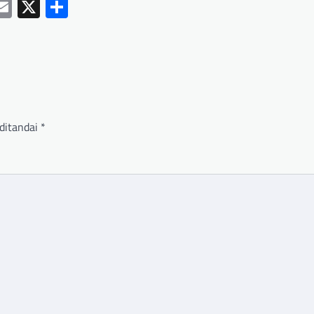
ebook
hatsApp
Email
X
Share
ditandai
*