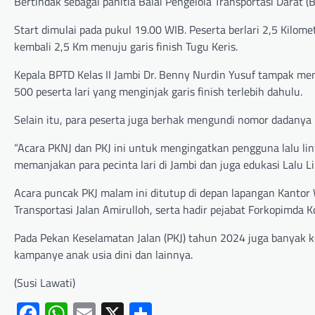
Bertindak sebagai panitia Balai Pengelola Transportasi Darat 
Start dimulai pada pukul 19.00 WIB. Peserta berlari 2,5 Kilo
kembali 2,5 Km menuju garis finish Tugu Keris.
Kepala BPTD Kelas II Jambi Dr. Benny Nurdin Yusuf tampak me
500 peserta lari yang menginjak garis finish terlebih dahulu.
Selain itu, para peserta juga berhak mengundi nomor dadanya
“Acara PKNJ dan PKJ ini untuk mengingatkan pengguna lalu lint
memanjakan para pecinta lari di Jambi dan juga edukasi Lalu Li
Acara puncak PKJ malam ini ditutup di depan lapangan Kantor 
Transportasi Jalan Amirulloh, serta hadir pejabat Forkopimda 
Pada Pekan Keselamatan Jalan (PKJ) tahun 2024 juga banyak keg
kampanye anak usia dini dan lainnya.
(Susi Lawati)
Facebook
WhatsApp
Email
X
Share