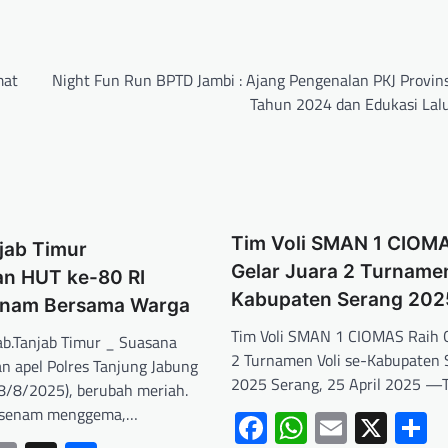
mat
Night Fun Run BPTD Jambi : Ajang Pengenalan PKJ Provins
Tahun 2024 dan Edukasi Lalu
Tim Voli SMAN 1 CIOMA
jab Timur
Gelar Juara 2 Turnamen
n HUT ke-80 RI
Kabupaten Serang 202
enam Bersama Warga
Tim Voli SMAN 1 CIOMAS Raih G
b.Tanjab Timur _ Suasana
2 Turnamen Voli se-Kabupaten 
an apel Polres Tanjung Jabung
2025 Serang, 25 April 2025 —T
(8/8/2025), berubah meriah.
k senam menggema,…
Facebook
WhatsApp
Email
X
S