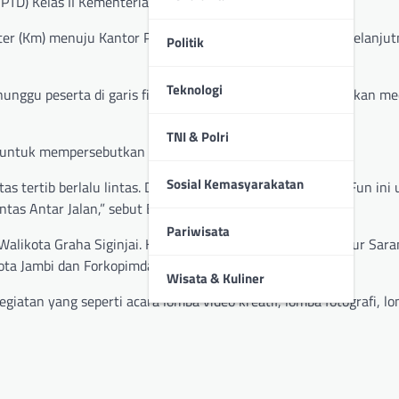
(BPTD) Kelas II Kementerian Perhubungan RI.
meter (Km) menuju Kantor Pemadam Kebakaran Kota Jambi. Selanjut
Politik
Teknologi
nunggu peserta di garis finish dengan langsung mengalungkan me
TNI & Polri
 untuk mempersebutkan hadiah utama sepeda listrik.
Sosial Kemasyarakatan
as tertib berlalu lintas. Dan sengaja di adakan Night Run Fun ini
ntas Antar Jalan,” sebut Benny.
Pariwisata
Walikota Graha Siginjai. Hadir pejabat Kemenhub RI Direktur Sara
Kota Jambi dan Forkopimda Provinsi Jambi.
Wisata & Kuliner
iatan yang seperti acara lomba video kreatif, lomba fotografi, l