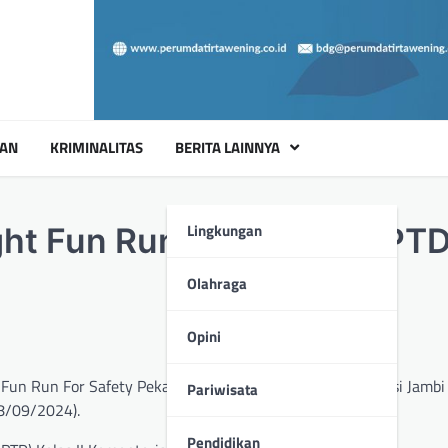
UAN
KRIMINALITAS
BERITA LAINNYA
Lingkungan
ght Fun Run For Safety BPT
Olahraga
Opini
Fun Run For Safety Pekan Keselamatan Jalan (PKJ) Provinsi Jambi
Pariwisata
28/09/2024).
Pendidikan