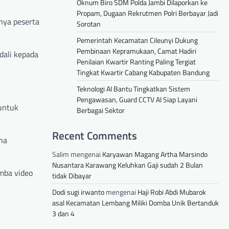
Oknum Biro SDM Polda Jambi Dilaporkan ke
Propam, Dugaan Rekrutmen Polri Berbayar Jadi
nya peserta
Sorotan
Pemerintah Kecamatan Cileunyi Dukung
Pembinaan Kepramukaan, Camat Hadiri
dali kepada
Penilaian Kwartir Ranting Paling Tergiat
Tingkat Kwartir Cabang Kabupaten Bandung
Teknologi AI Bantu Tingkatkan Sistem
Pengawasan, Guard CCTV AI Siap Layani
 untuk
Berbagai Sektor
Recent Comments
na
Salim
mengenai
Karyawan Magang Artha Marsindo
Nusantara Karawang Keluhkan Gaji sudah 2 Bulan
omba video
tidak Dibayar
Dodi sugi irwanto
mengenai
Haji Robi Abdi Mubarok
asal Kecamatan Lembang Miliki Domba Unik Bertanduk
3 dan 4