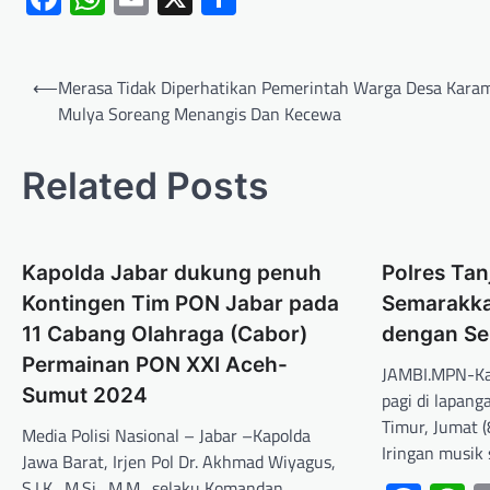
⟵
Merasa Tidak Diperhatikan Pemerintah Warga Desa Kara
Mulya Soreang Menangis Dan Kecewa
Related Posts
Kapolda Jabar dukung penuh
Polres Tan
Kontingen Tim PON Jabar pada
Semarakka
11 Cabang Olahraga (Cabor)
dengan S
Permainan PON XXI Aceh-
JAMBI.MPN-Ka
Sumut 2024
pagi di lapang
Timur, Jumat 
Media Polisi Nasional – Jabar –Kapolda
Iringan musi
Jawa Barat, Irjen Pol Dr. Akhmad Wiyagus,
S.I.K., M.Si., M.M., selaku Komandan