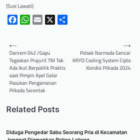
(Susi Lawati)
Facebook
WhatsApp
Email
X
Share
⟵
⟶
Danrem 042 /Gapu
Polsek Narmada Gencar
Tegaskan Prajurit TNI Tak
KRYD Cooling System Cipta
Ada Ikut Berpolitik Praktis
Kondisi Pilkada 2024
saat Pimpin Apel Gelar
Pasukan Pengamanan
Pilkada Serentak
Related Posts
Diduga Pengedar Sabu Seorang Pria di Kecamatan
Jonggat Diamankan Polres Loteng