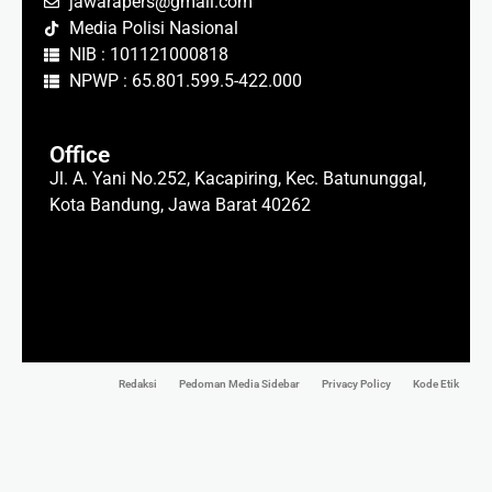
jawarapers@gmail.com
Media Polisi Nasional
NIB : 101121000818
NPWP : 65.801.599.5-422.000
Office
Jl. A. Yani No.252, Kacapiring, Kec. Batununggal,
Kota Bandung, Jawa Barat 40262
Redaksi
Pedoman Media Sidebar
Privacy Policy
Kode Etik