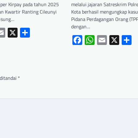
per Kirpay pada tahun 2025
melalui jajaran Satreskrim Pol
an Kwartir Ranting Cileunyi
Kota berhasil mengungkap kasu
usung…
Pidana Perdagangan Orang (TP
dengan…
ebook
hatsApp
Email
X
Share
Facebook
WhatsApp
Email
X
S
ditandai
*