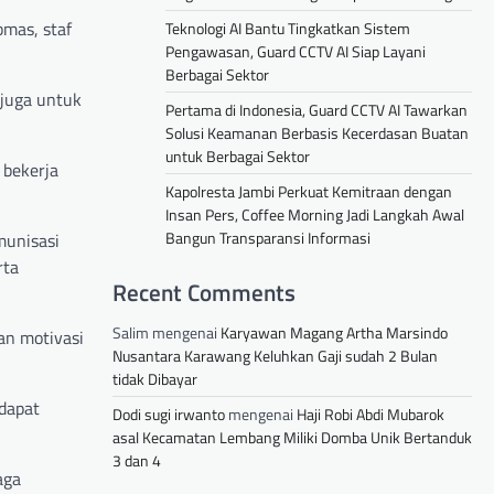
bmas, staf
Teknologi AI Bantu Tingkatkan Sistem
Pengawasan, Guard CCTV AI Siap Layani
Berbagai Sektor
 juga untuk
Pertama di Indonesia, Guard CCTV AI Tawarkan
Solusi Keamanan Berbasis Kecerdasan Buatan
untuk Berbagai Sektor
 bekerja
Kapolresta Jambi Perkuat Kemitraan dengan
Insan Pers, Coffee Morning Jadi Langkah Awal
Bangun Transparansi Informasi
munisasi
rta
Recent Comments
Salim
mengenai
Karyawan Magang Artha Marsindo
an motivasi
Nusantara Karawang Keluhkan Gaji sudah 2 Bulan
tidak Dibayar
dapat
Dodi sugi irwanto
mengenai
Haji Robi Abdi Mubarok
asal Kecamatan Lembang Miliki Domba Unik Bertanduk
3 dan 4
aga