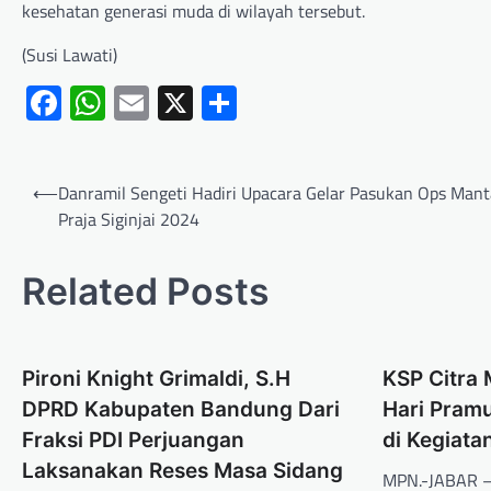
kesehatan generasi muda di wilayah tersebut.
(Susi Lawati)
Facebook
WhatsApp
Email
X
Share
⟵
Danramil Sengeti Hadiri Upacara Gelar Pasukan Ops Man
Praja Siginjai 2024
Related Posts
Pironi Knight Grimaldi, S.H
KSP Citra 
DPRD Kabupaten Bandung Dari
Hari Pram
Fraksi PDI Perjuangan
di Kegiata
Laksanakan Reses Masa Sidang
MPN.-JABAR – 