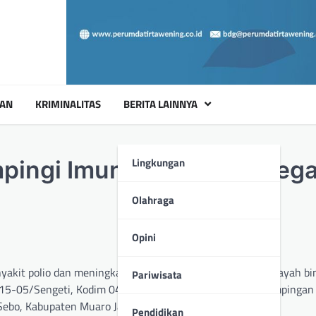
UAN
KRIMINALITAS
BERITA LAINNYA
Lingkungan
pingi Imunisasi Untuk Ceg
Olahraga
Opini
akit polio dan meningkatkan kesehatan anak-anak di wilayah bi
Pariwisata
 415-05/Sengeti, Kodim 0415/Jambi, melaksanakan pendampingan
Sebo, Kabupaten Muaro Jambi, Senin (26/08/2024).
Pendidikan