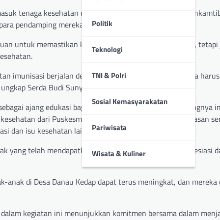
rmasuk tenaga kesehatan dari Puskesmas Jambi Kecil, Bhabinkamti
Politik
 para pendamping mereka.
uan untuk memastikan kelancaran pelaksanaan imunisasi, tetapi
Teknologi
esehatan.
tan imunisasi berjalan dengan lancar dan aman. Kita semua harus
TNI & Polri
” ungkap Serda Budi Sunyoto.
Sosial Kemasyarakatan
n sebagai ajang edukasi bagi para orang tua mengenai pentingnya i
kesehatan dari Puskesmas Jambi Kecil memberikan penjelasan se
Pariwisata
si dan isu kesehatan lainnya.
ak yang telah mendapatkan imunisasi, sebagai bentuk apresiasi d
Wisata & Kuliner
ak-anak di Desa Danau Kedap dapat terus meningkat, dan mereka 
k dalam kegiatan ini menunjukkan komitmen bersama dalam menj