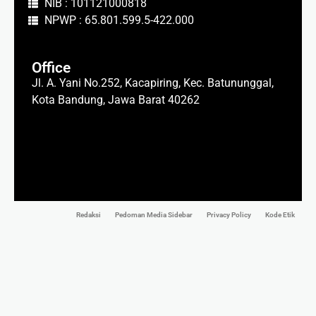
NIB : 101121000818
NPWP : 65.801.599.5-422.000
Office
Jl. A. Yani No.252, Kacapiring, Kec. Batununggal,
Kota Bandung, Jawa Barat 40262
Redaksi
Pedoman Media Sidebar
Privacy Policy
Kode Etik