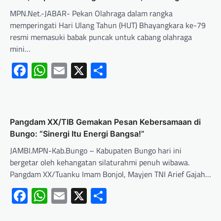
MPN.Net.-JABAR- Pekan Olahraga dalam rangka
memperingati Hari Ulang Tahun (HUT) Bhayangkara ke-79
resmi memasuki babak puncak untuk cabang olahraga
mini…
Facebook
WhatsApp
Email
X
Share
Pangdam XX/TIB Gemakan Pesan Kebersamaan di
Bungo: “Sinergi Itu Energi Bangsa!”
JAMBI.MPN-Kab.Bungo – Kabupaten Bungo hari ini
bergetar oleh kehangatan silaturahmi penuh wibawa.
Pangdam XX/Tuanku Imam Bonjol, Mayjen TNI Arief Gajah…
Facebook
WhatsApp
Email
X
Share